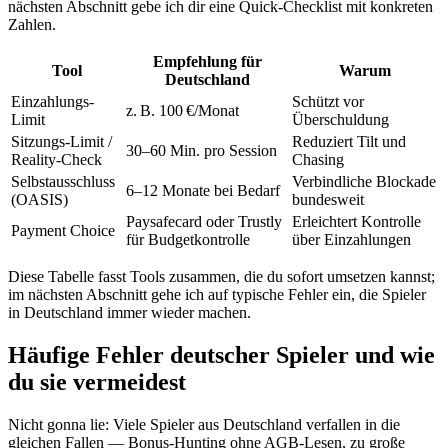
nächsten Abschnitt gebe ich dir eine Quick‑Checklist mit konkreten
Zahlen.
Empfehlung für
Tool
Warum
Deutschland
Einzahlungs-
Schützt vor
z. B. 100 €/Monat
Limit
Überschuldung
Sitzungs-Limit /
Reduziert Tilt und
30–60 Min. pro Session
Reality-Check
Chasing
Selbstausschluss
Verbindliche Blockade
6–12 Monate bei Bedarf
(OASIS)
bundesweit
Paysafecard oder Trustly
Erleichtert Kontrolle
Payment Choice
für Budgetkontrolle
über Einzahlungen
Diese Tabelle fasst Tools zusammen, die du sofort umsetzen kannst;
im nächsten Abschnitt gehe ich auf typische Fehler ein, die Spieler
in Deutschland immer wieder machen.
Häufige Fehler deutscher Spieler und wie
du sie vermeidest
Nicht gonna lie: Viele Spieler aus Deutschland verfallen in die
gleichen Fallen — Bonus-Hunting ohne AGB‑Lesen, zu große