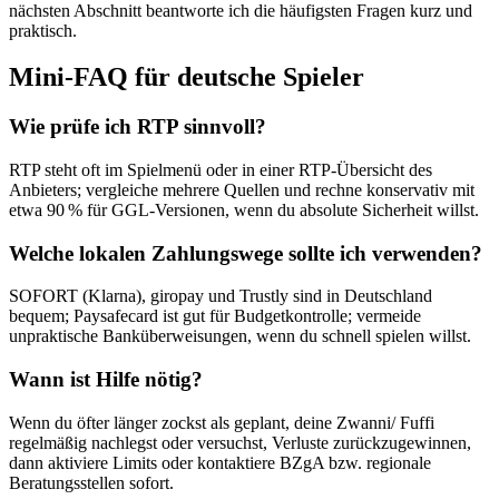
nächsten Abschnitt beantworte ich die häufigsten Fragen kurz und
praktisch.
Mini‑FAQ für deutsche Spieler
Wie prüfe ich RTP sinnvoll?
RTP steht oft im Spielmenü oder in einer RTP‑Übersicht des
Anbieters; vergleiche mehrere Quellen und rechne konservativ mit
etwa 90 % für GGL‑Versionen, wenn du absolute Sicherheit willst.
Welche lokalen Zahlungswege sollte ich verwenden?
SOFORT (Klarna), giropay und Trustly sind in Deutschland
bequem; Paysafecard ist gut für Budgetkontrolle; vermeide
unpraktische Banküberweisungen, wenn du schnell spielen willst.
Wann ist Hilfe nötig?
Wenn du öfter länger zockst als geplant, deine Zwanni/ Fuffi
regelmäßig nachlegst oder versuchst, Verluste zurückzugewinnen,
dann aktiviere Limits oder kontaktiere BZgA bzw. regionale
Beratungsstellen sofort.