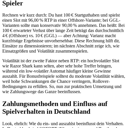
Spieler
Rechnen wir kurz durch: Du hast 100 € Startguthaben und spielst
einen Slot mit 96,00 % RTP in einer Offshore-Variante; bei GGL-
Varianten sollte man konservativ 90,00 % annehmen. Das heißt: Bei
100 € erwarteter Verlust über lange Zeit beträgt das durchschnittlich
4 € (Offshore) vs. 10 € (GGL) — aber Achtung: Varianz macht
kurzfristige Ergebnisse unvorhersehbar. Diese Rechnung hilft dir,
Einsätze zu dimensionieren; im nächsten Abschnitt zeige ich, wie
Einsatzgrößen und Volatilität zusammenspielen.
Volatilität ist der zweite Faktor neben RTP: ein hochvolatiler Slot
wie Razor Shark kann selten, aber sehr hohe Treffer bringen,
während ein low‑volatiler Automat häufiger kleine Gewinne
auszahlt. Für Bonusfreispiele solltest du moderate Volatilität wählen,
weil hohe Schwankungen die Chance verringern, Rollover-
Bedingungen zu erfüllen. So, nun zur praktischen Umsetzung und
wie Zahlungswege das Ganze beeinflussen.
Zahlungsmethoden und Einfluss auf
Spielverhalten in Deutschland
Look, ehrlich: Wie du ein- und auszahlst beeinflusst dein Verhalten.