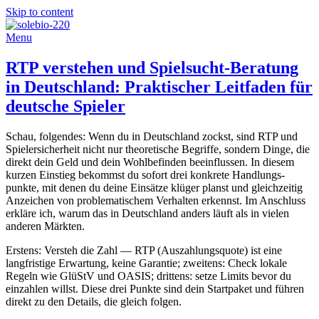
Skip to content
Menu
RTP verstehen und Spielsucht-Beratung
in Deutschland: Praktischer Leitfaden für
deutsche Spieler
Schau, folgendes: Wenn du in Deutschland zockst, sind RTP und
Spieler­sicherheit nicht nur theoretische Begriffe, sondern Dinge, die
direkt dein Geld und dein Wohlbefinden beeinflussen. In diesem
kurzen Einstieg bekommst du sofort drei konkrete Handlungs­
punkte, mit denen du deine Einsätze klüger planst und gleichzeitig
Anzeichen von problematischem Verhalten erkennst. Im Anschluss
erkläre ich, warum das in Deutschland anders läuft als in vielen
anderen Märkten.
Erstens: Versteh die Zahl — RTP (Auszahlungsquote) ist eine
langfristige Erwartung, keine Garantie; zweitens: Check lokale
Regeln wie GlüStV und OASIS; drittens: setze Limits bevor du
einzahlen willst. Diese drei Punkte sind dein Startpaket und führen
direkt zu den Details, die gleich folgen.