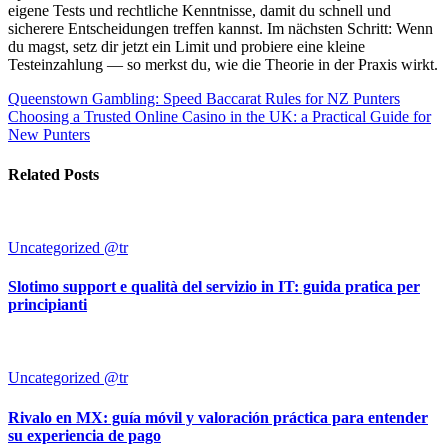
eigene Tests und rechtliche Kenntnisse, damit du schnell und
sicherere Entscheidungen treffen kannst. Im nächsten Schritt: Wenn
du magst, setz dir jetzt ein Limit und probiere eine kleine
Testeinzahlung — so merkst du, wie die Theorie in der Praxis wirkt.
Queenstown Gambling: Speed Baccarat Rules for NZ Punters
Choosing a Trusted Online Casino in the UK: a Practical Guide for
New Punters
Related Posts
Uncategorized @tr
Slotimo support e qualità del servizio in IT: guida pratica per
principianti
Uncategorized @tr
Rivalo en MX: guía móvil y valoración práctica para entender
su experiencia de pago