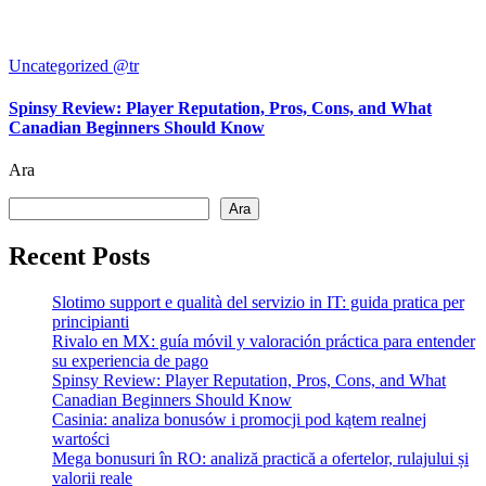
Uncategorized @tr
Spinsy Review: Player Reputation, Pros, Cons, and What
Canadian Beginners Should Know
Ara
Ara
Recent Posts
Slotimo support e qualità del servizio in IT: guida pratica per
principianti
Rivalo en MX: guía móvil y valoración práctica para entender
su experiencia de pago
Spinsy Review: Player Reputation, Pros, Cons, and What
Canadian Beginners Should Know
Casinia: analiza bonusów i promocji pod kątem realnej
wartości
Mega bonusuri în RO: analiză practică a ofertelor, rulajului și
valorii reale