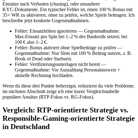
Einsätze nach Verlusten (chasing), oder unsaubere
KYC‑Dokumente. Ein typischer Fehler ist, einen 100 % Bonus mit
35× WR zu aktivieren, ohne zu prüfen, welche Spiele beitragen. Ich
beschreibe jetzt konkrete Gegenmaßnahmen.
Fehler: Einsatzhöhen ignorieren — Gegenmaßnahme:
Max‑Einsatz pro Spin bei 1–2 % des Bankrolls setzen; bei
100 € also 1–2 €.
Fehler: Bonus aktiviert ohne Spielbeiträge zu prüfen —
Gegenmaßnahme: Nur Slots mit 100 % Beitrag nutzen, z. B.
Book of Dead oder Starburst.
Fehler: Verifizierungsunterlagen nicht bereit —
Gegenmaßnahme: Vor Auszahlung Personalausweis +
aktuelle Rechnung hochladen.
Wenn du diese drei Punkte beherzigst, reduzierst du viele Probleme;
im nächsten Abschnitt zeige ich eine kurze Vergleichstabelle
populärer Ansätze (RTP‑Fokus vs. RG‑Fokus).
Vergleich: RTP‑orientierte Strategie vs.
Responsible‑Gaming‑orientierte Strategie
in Deutschland