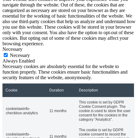
navigate through the website. Out of these, the cookies that are
categorized as necessary are stored on your browser as they are
essential for the working of basic functionalities of the website. We
also use third-party cookies that help us analyze and understand how
you use this website. These cookies will be stored in your browser
only with your consent. You also have the option to opt-out of these
cookies. But opting out of some of these cookies may affect your
browsing experience.
Necessary
Necessary
Always Enabled
Necessary cookies are absolutely essential for the website to
function properly. These cookies ensure basic functionalities and
security features of the website, anonymously.
Cookie
Duration
Description
This cookie is set by GDPR
Cookie Consent plugin. The
cookielawinfo-
11 months
cookie is used to store the user
checkbox-analytics
consent for the cookies in the
category "Analytics".
The cookie is set by GDPR
cookielawinfo-
cookie consent to record the
11 months