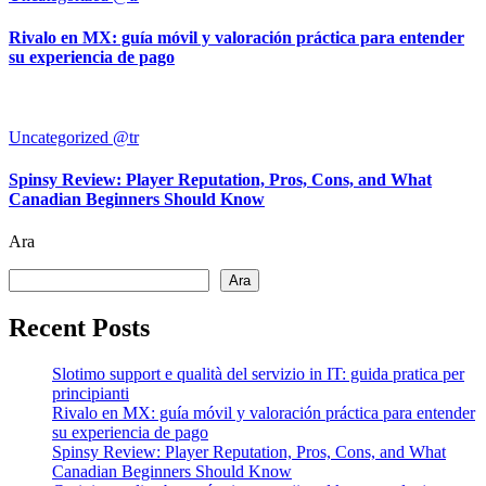
Rivalo en MX: guía móvil y valoración práctica para entender
su experiencia de pago
Uncategorized @tr
Spinsy Review: Player Reputation, Pros, Cons, and What
Canadian Beginners Should Know
Ara
Ara
Recent Posts
Slotimo support e qualità del servizio in IT: guida pratica per
principianti
Rivalo en MX: guía móvil y valoración práctica para entender
su experiencia de pago
Spinsy Review: Player Reputation, Pros, Cons, and What
Canadian Beginners Should Know