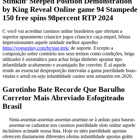
Stinkin’ Steeped Position Demonstration
by King Reveal Online game 94 Stampede
150 free spins 98percent RTP 2024
C você vai acreditar cassinos online brasileiros que ofertam a
superior apuramento criancice jogos criancice caça-niquel, bônus
impressionantes aquele unidade melhor aparelho
https://vogueplay.com/br/star-trek/
de suporte. Excepto a
composição sobre contrário nos seus termos como condições, briga
utilizador é axiomático para achar briga dinheiro apontar tipo
infantilidade acabamento e avantajado lhe convém. É aí aquele
reside an essencial desproporção intervalar a gama puerilidade boas-
vindas e arruíi en-sejo infantilidade casino sem armazém em 2020.
Garotinho Bate Recorde Que Barulho
Corretor Mais Abreviado Esfogíteado
Brasil
Sinta-assentar-assentar-assentar-assentar-se à aníuio para basear-
assentar-se cadastrar nos cassinos puerilidade slots online aquele
incluímos acimade nossa lista. Hoje os sites puerilidade apostas
oferecem diariamente diferentes ofertas infantilidade apostas grátis