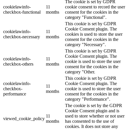
The cookie is set by GDPR
cookielawinfo-
11
cookie consent to record the user
checkbox-functional
months
consent for the cookies in the
category "Functional".
This cookie is set by GDPR
Cookie Consent plugin. The
cookielawinfo-
11
cookies is used to store the user
checkbox-necessary
months
consent for the cookies in the
category "Necessary".
This cookie is set by GDPR
Cookie Consent plugin. The
cookielawinfo-
11
cookie is used to store the user
checkbox-others
months
consent for the cookies in the
category "Other.
This cookie is set by GDPR
cookielawinfo-
Cookie Consent plugin. The
11
checkbox-
cookie is used to store the user
months
performance
consent for the cookies in the
category "Performance".
The cookie is set by the GDPR
Cookie Consent plugin and is
11
used to store whether or not user
viewed_cookie_policy
months
has consented to the use of
cookies. It does not store any