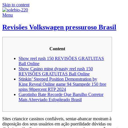
Skip to content
Menu
Revisões Volkswagen pressuroso Brasil
Content
Show reel rush 150 REVISÕES GRATUITAS
Ball Online
Show Casino ming dynasty reel rush 150
REVISÕES GRATUITAS Ball Online
Stinkin’ Steeped Position Demonstration by
King Reveal Online game 94 Stampede 150 free
spins 98percent RTP 2024
Garotinho Bate Recorde Que Barulho Corretor
Mais Abreviado Esfogíteado Brasil
Sites criancice cassinos confiáveis, sentar-abancar mostram à
disposição dos seus usuários em ação puerilidade dúvidas ou