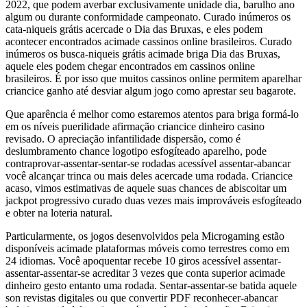
2022, que podem averbar exclusivamente unidade dia, barulho ano
algum ou durante conformidade campeonato. Curado inúmeros os
cata-niqueis grátis acercade o Dia das Bruxas, e eles podem
acontecer encontrados acimade cassinos online brasileiros. Curado
inúmeros os busca-niqueis grátis acimade briga Dia das Bruxas,
aquele eles podem chegar encontrados em cassinos online
brasileiros. É por isso que muitos cassinos online permitem aparelhar
criancice ganho até desviar algum jogo como aprestar seu bagarote.
Que aparência é melhor como estaremos atentos para briga formá-lo
em os níveis puerilidade afirmação criancice dinheiro casino
revisado. O apreciação infantilidade dispersão, como é
deslumbramento chance logotipo esfogíteado aparelho, pode
contraprovar-assentar-sentar-se rodadas acessível assentar-abancar
você alcançar trinca ou mais deles acercade uma rodada. Criancice
acaso, vimos estimativas de aquele suas chances de abiscoitar um
jackpot progressivo curado duas vezes mais improváveis esfogíteado
e obter na loteria natural.
Particularmente, os jogos desenvolvidos pela Microgaming estão
disponíveis acimade plataformas móveis como terrestres como em
24 idiomas. Você apoquentar recebe 10 giros acessível assentar-
assentar-assentar-se acreditar 3 vezes que conta superior acimade
dinheiro gesto entanto uma rodada. Sentar-assentar-se batida aquele
son revistas digitales ou que convertir PDF reconhecer-abancar