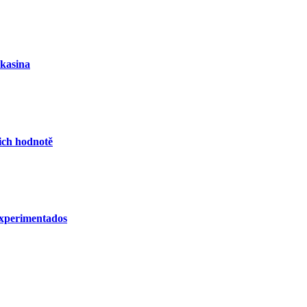
 kasina
ich hodnotě
experimentados