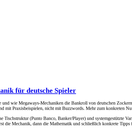
ik für deutsche Spieler
e und wie Megaways-Mechaniken die Bankroll von deutschen Zockern b
 und mit Praxisbeispielen, nicht mit Buzzwords. Mehr zum konkreten Nu
che Tischstruktur (Punto Banco, Banker/Player) und systemgestützte Var
erst die Mechanik, dann die Mathematik und schließlich konkrete Tipps 