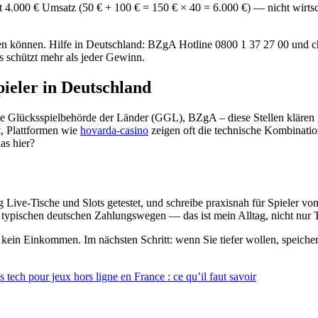
.000 € Umsatz (50 € + 100 € = 150 € × 40 = 6.000 €) — nicht wirtscha
ren können. Hilfe in Deutschland: BZgA Hotline 0800 1 37 27 00 und ch
 schützt mehr als jeder Gewinn.
ieler in Deutschland
 Glücksspielbehörde der Länder (GGL), BZgA – diese Stellen klären g
, Plattformen wie
hovarda-casino
zeigen oft die technische Kombinatio
as hier?
g Live-Tische und Slots getestet, und schreibe praxisnah für Spieler v
pischen deutschen Zahlungswegen — das ist mein Alltag, nicht nur The
kein Einkommen. Im nächsten Schritt: wenn Sie tiefer wollen, speicher
 tech pour jeux hors ligne en France : ce qu’il faut savoir