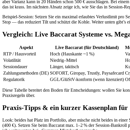
aber Varianz kann in 20 Händen schon 500 € ausschlagen. Bei einem
das ist krass. Im nächsten Absatz zeige ich, wie Sie das in Session-Re
Beispiel-Session: Setzen Sie ein maximal erlaubtes Verlustlimit pro 
Stop — das reduziert Tilt und schützt die Kohle. Weiter unten gibt’s
Vergleich: Live Baccarat Systeme vs. Mega
Aspekt
Live Baccarat (für Deutschland)
Me
RTP / Hausvorteil
Hoch (Hauskante ~1 %)
Va
Volatilität
Niedrig–Mittel
Ho
Sessiondauer
Länger, taktisch
Ku
Zahlungsmethoden (DE)
SOFORT, Giropay, Trustly, Paysafecard
Cr
Regulatorik
GGL/GlüStV-konform (wenn lizenziert)
Of
Diese Tabelle bereitet den Boden für Entscheidungen: wollen Sie kon
Praxisregeln über.
Praxis-Tipps & ein kurzer Kassenplan für
Look: beides hat Platz im Portfolio, aber mische nicht beides in ein
(400 €). Setzen Sie beim Baccarat max. 1–2 % der Session-Bankroll pr