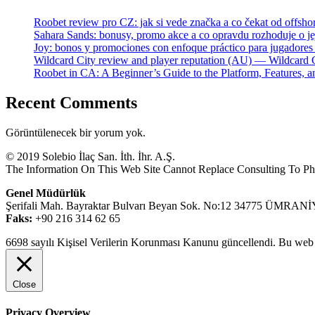
Roobet review pro CZ: jak si vede značka a co čekat od offsho
Sahara Sands: bonusy, promo akce a co opravdu rozhoduje o je
Joy: bonos y promociones con enfoque práctico para jugadores
Wildcard City review and player reputation (AU) — Wildcard 
Roobet in CA: A Beginner’s Guide to the Platform, Features, an
Recent Comments
Görüntülenecek bir yorum yok.
© 2019 Solebio İlaç San. İth. İhr. A.Ş.
The Information On This Web Site Cannot Replace Consulting To Phy
Genel Müdürlük
Şerifali Mah. Bayraktar Bulvarı Beyan Sok. No:12 34775 ÜMR
Faks:
+90 216 314 62 65
6698 sayılı Kişisel Verilerin Korunması Kanunu güncellendi. Bu web s
Close
Privacy Overview