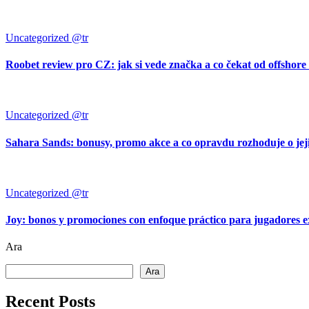
Uncategorized @tr
Roobet review pro CZ: jak si vede značka a co čekat od offshore
Uncategorized @tr
Sahara Sands: bonusy, promo akce a co opravdu rozhoduje o jej
Uncategorized @tr
Joy: bonos y promociones con enfoque práctico para jugadores 
Ara
Ara
Recent Posts