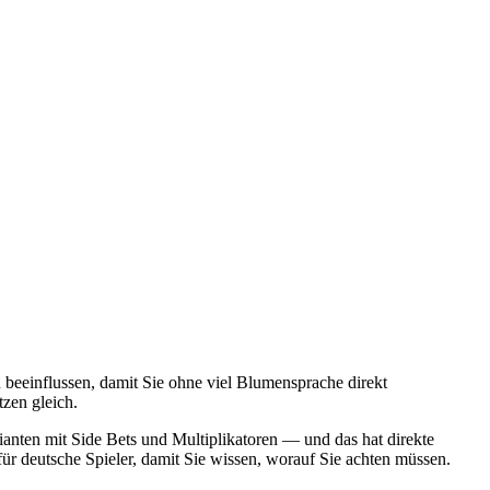
eeinflussen, damit Sie ohne viel Blumensprache direkt
tzen gleich.
ianten mit Side Bets und Multiplikatoren — und das hat direkte
für deutsche Spieler, damit Sie wissen, worauf Sie achten müssen.