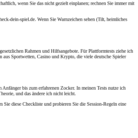
ftlich, wenn Sie das nicht gezielt einplanen; rechnen Sie immer mit
eck-dein-spiel.de. Wenn Sie Warnzeichen sehen (Tilt, heimliches
esetzlichen Rahmen und Hilfsangebote. Für Plattformtests ziehe ich
n aus Sportwetten, Casino und Krypto, die viele deutsche Spieler
om Anfänger bis zum erfahrenen Zocker. In meinen Tests nutze ich
orie, und das ändere ich nicht leicht.
n Sie diese Checkliste und probieren Sie die Session-Regeln eine