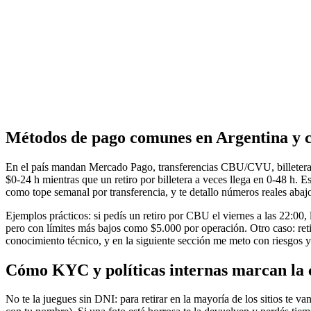
Métodos de pago comunes en Argentina y có
En el país mandan Mercado Pago, transferencias CBU/CVU, billeteras 
$0-24 h mientras que un retiro por billetera a veces llega en 0-48 h.
como tope semanal por transferencia, y te detallo números reales ab
Ejemplos prácticos: si pedís un retiro por CBU el viernes a las 22:00,
pero con límites más bajos como $5.000 por operación. Otro caso: ret
conocimiento técnico, y en la siguiente sección me meto con riesgos 
Cómo KYC y políticas internas marcan la 
No te la juegues sin DNI: para retirar en la mayoría de los sitios t