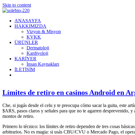
Skip to content
ANASAYFA
HAKKIMIZDA
Vizyon & Misyon
KVKK
ÜRÜNLER
Dermatoloji
Kardiyoloji
KARİYER
İnsan Kaynakları
İLETİŞİM
Límites de retiro en casinos Android en Ar
Che, si jugás desde el celu y te preocupa cómo sacar la guita, este art
$ARS, pasos claros y señales para que no te agarren desprevenido, y a
montos de retiro.
Primero lo técnico: los límites de retiro dependen de tres cosas bá
arbitrarios. No es magia: si usás CBU/CVU o Mercado Pago, el operador