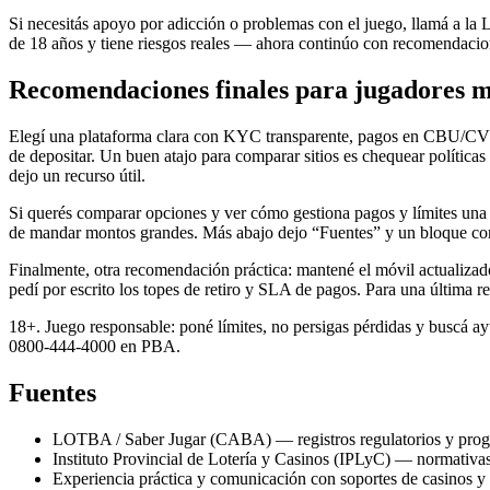
Si necesitás apoyo por adicción o problemas con el juego, llamá a la
de 18 años y tiene riesgos reales — ahora continúo con recomendacion
Recomendaciones finales para jugadores m
Elegí una plataforma clara con KYC transparente, pagos en CBU/CVU 
de depositar. Un buen atajo para comparar sitios es chequear políticas
dejo un recurso útil.
Si querés comparar opciones y ver cómo gestiona pagos y límites una 
de mandar montos grandes. Más abajo dejo “Fuentes” y un bloque cort
Finalmente, otra recomendación práctica: mantené el móvil actualizado
pedí por escrito los topes de retiro y SLA de pagos. Para una última r
18+. Juego responsable: poné límites, no persigas pérdidas y buscá ay
0800-444-4000 en PBA.
Fuentes
LOTBA / Saber Jugar (CABA) — registros regulatorios y prog
Instituto Provincial de Lotería y Casinos (IPLyC) — normativas
Experiencia práctica y comunicación con soportes de casinos y 