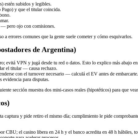
 estén subidos y legibles.
ago) y que el titular coincida.
 bono.
amar.
S — pero ojo con comisiones.
aso a errores comunes que la gente suele cometer y cómo esquivarlos.
postadores de Argentina)
o; evitá VPN y jugá desde tu red o datos. Esto lo explico más abajo e
idar el titular — causa rechazo.
enderse con el turnover necesario — calculá el EV antes de embarcarte
evidencia para disputas.
guiente sección muestra dos mini-casos reales (hipotéticos) para que vea
cos)
ptura y pide retiro el mismo día; cumplimiento le pide comprobante y 
CBU; el casino libera en 24 h y el banco acredita en 48 h hábiles, to
 soporte para acelerar procesos.