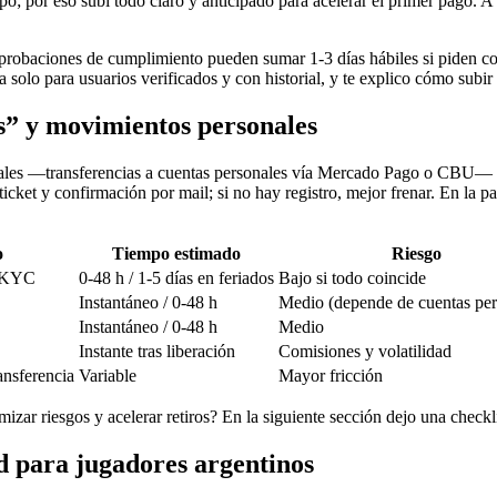
po; por eso subí todo claro y anticipado para acelerar el primer pago. 
probaciones de cumplimiento pueden sumar 1-3 días hábiles si piden conc
lo para usuarios verificados y con historial, y te explico cómo subir d
os” y movimientos personales
onales —transferencias a cuentas personales vía Mercado Pago o CBU— 
icket y confirmación por mail; si no hay registro, mejor frenar. En la p
o
Tiempo estimado
Riesgo
n KYC
0-48 h / 1-5 días en feriados
Bajo si todo coincide
Instantáneo / 0-48 h
Medio (depende de cuentas per
Instantáneo / 0-48 h
Medio
Instante tras liberación
Comisiones y volatilidad
ansferencia
Variable
Mayor fricción
izar riesgos y acelerar retiros? En la siguiente sección dejo una checkli
d para jugadores argentinos