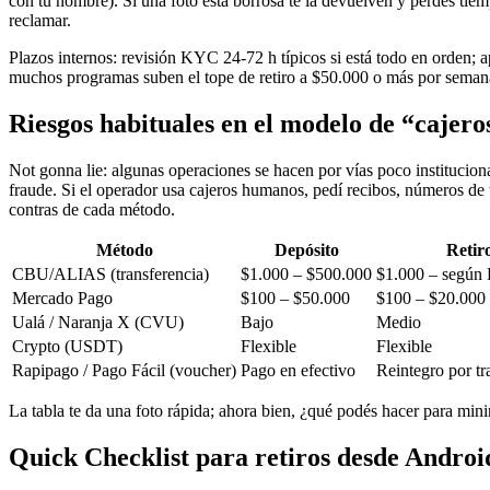
con tu nombre). Si una foto está borrosa te la devuelven y perdés tiem
reclamar.
Plazos internos: revisión KYC 24-72 h típicos si está todo en orden; a
muchos programas suben el tope de retiro a $50.000 o más por semana so
Riesgos habituales en el modelo de “cajer
Not gonna lie: algunas operaciones se hacen por vías poco instituci
fraude. Si el operador usa cajeros humanos, pedí recibos, números de t
contras de cada método.
Método
Depósito
Retir
CBU/ALIAS (transferencia)
$1.000 – $500.000
$1.000 – segú
Mercado Pago
$100 – $50.000
$100 – $20.000
Ualá / Naranja X (CVU)
Bajo
Medio
Crypto (USDT)
Flexible
Flexible
Rapipago / Pago Fácil (voucher)
Pago en efectivo
Reintegro por tr
La tabla te da una foto rápida; ahora bien, ¿qué podés hacer para minim
Quick Checklist para retiros desde Androi