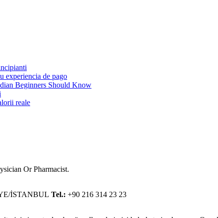
incipianti
su experiencia de pago
nadian Beginners Should Know
i
lorii reale
sician Or Pharmacist.
ANİYE/İSTANBUL
Tel.:
+90 216 314 23 23