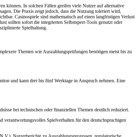
n können. In solchen Fällen greifen viele Nutzer auf alternative
gen. Die Praxis zeigt jedoch, dass die Nutzung toleriert wird,
htbar. Casinospiele sind mathematisch auf einen langfristigen Verlust
t sollten sofort die integrierten Selbstsperr-Tools genutzt oder
ziplinierte Spielhaltung.
 komplexere Themen wie Auszahlungsprüfungen benötigen meist bis zu
ention und kann drei bis fünf Werktage in Anspruch nehmen. Eine
dnisse bei technischen oder finanziellen Themen deutlich reduziert.
nd verantwortungsvolles Spielverhalten für den deutschsprachigen
 N.V.), Nutzerberichte zu Auszahlungsprozessen, regulatorische