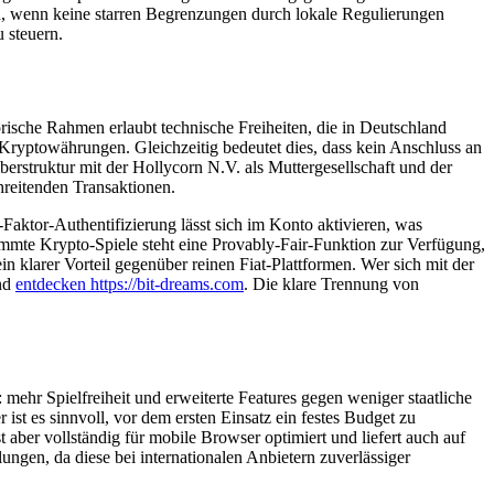
en, wenn keine starren Begrenzungen durch lokale Regulierungen
u steuern.
ische Rahmen erlaubt technische Freiheiten, die in Deutschland
Kryptowährungen. Gleichzeitig bedeutet dies, dass kein Anschluss an
berstruktur mit der Hollycorn N.V. als Muttergesellschaft und der
hreitenden Transaktionen.
Faktor-Authentifizierung lässt sich im Konto aktivieren, was
immte Krypto-Spiele steht eine Provably-Fair-Funktion zur Verfügung,
n klarer Vorteil gegenüber reinen Fiat-Plattformen. Wer sich mit der
und
entdecken https://bit-dreams.com
. Die klare Trennung von
 mehr Spielfreiheit und erweiterte Features gegen weniger staatliche
ist es sinnvoll, vor dem ersten Einsatz ein festes Budget zu
t aber vollständig für mobile Browser optimiert und liefert auch auf
ngen, da diese bei internationalen Anbietern zuverlässiger