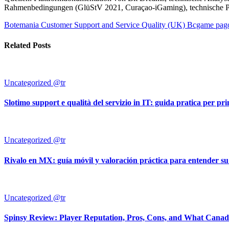
Rahmenbedingungen (GlüStV 2021, Curaçao-iGaming), technische Pr
Botemania Customer Support and Service Quality (UK)
Bcgame pagos
Related Posts
Uncategorized @tr
Slotimo support e qualità del servizio in IT: guida pratica per pri
Uncategorized @tr
Rivalo en MX: guía móvil y valoración práctica para entender su
Uncategorized @tr
Spinsy Review: Player Reputation, Pros, Cons, and What Cana