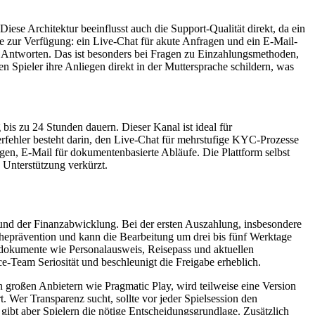
 Diese Architektur beeinflusst auch die Support-Qualität direkt, da ein
zur Verfügung: ein Live-Chat für akute Anfragen und ein E-Mail-
te Antworten. Das ist besonders bei Fragen zu Einzahlungsmethoden,
 Spieler ihre Anliegen direkt in der Muttersprache schildern, was
bis zu 24 Stunden dauern. Dieser Kanal ist ideal für
rfehler besteht darin, den Live-Chat für mehrstufige KYC-Prozesse
ngen, E-Mail für dokumentenbasierte Abläufe. Die Plattform selbst
e Unterstützung verkürzt.
rund der Finanzabwicklung. Bei der ersten Auszahlung, insbesondere
scheprävention und kann die Bearbeitung um drei bis fünf Werktage
tsdokumente wie Personalausweis, Reisepass und aktuellen
e-Team Seriosität und beschleunigt die Freigabe erheblich.
on großen Anbietern wie Pragmatic Play, wird teilweise eine Version
 Wer Transparenz sucht, sollte vor jeder Spielsession den
gibt aber Spielern die nötige Entscheidungsgrundlage. Zusätzlich