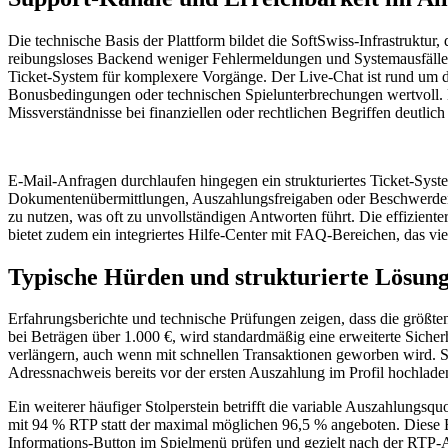
Die technische Basis der Plattform bildet die SoftSwiss-Infrastruktur, 
reibungsloses Backend weniger Fehlermeldungen und Systemausfälle 
Ticket-System für komplexere Vorgänge. Der Live-Chat ist rund um di
Bonusbedingungen oder technischen Spielunterbrechungen wertvoll. Da 
Missverständnisse bei finanziellen oder rechtlichen Begriffen deutlich 
E-Mail-Anfragen durchlaufen hingegen ein strukturiertes Ticket-Syste
Dokumentenübermittlungen, Auszahlungsfreigaben oder Beschwerden, d
zu nutzen, was oft zu unvollständigen Antworten führt. Die effiziente
bietet zudem ein integriertes Hilfe-Center mit FAQ-Bereichen, das vie
Typische Hürden und strukturierte Lösun
Erfahrungsberichte und technische Prüfungen zeigen, dass die größt
bei Beträgen über 1.000 €, wird standardmäßig eine erweiterte Siche
verlängern, auch wenn mit schnellen Transaktionen geworben wird. Sp
Adressnachweis bereits vor der ersten Auszahlung im Profil hochladen
Ein weiterer häufiger Stolperstein betrifft die variable Auszahlungsq
mit 94 % RTP statt der maximal möglichen 96,5 % angeboten. Diese Ein
Informations-Button im Spielmenü prüfen und gezielt nach der RTP-Ang