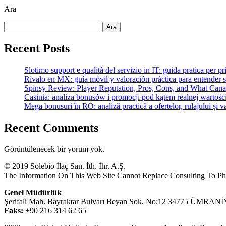
Ara
Ara
Recent Posts
Slotimo support e qualità del servizio in IT: guida pratica per pr
Rivalo en MX: guía móvil y valoración práctica para entender 
Spinsy Review: Player Reputation, Pros, Cons, and What Ca
Casinia: analiza bonusów i promocji pod kątem realnej wartośc
Mega bonusuri în RO: analiză practică a ofertelor, rulajului și va
Recent Comments
Görüntülenecek bir yorum yok.
© 2019 Solebio İlaç San. İth. İhr. A.Ş.
The Information On This Web Site Cannot Replace Consulting To Phy
Genel Müdürlük
Şerifali Mah. Bayraktar Bulvarı Beyan Sok. No:12 34775 ÜMR
Faks:
+90 216 314 62 65