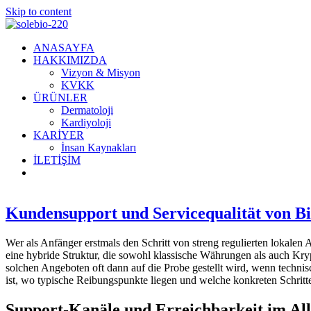
Skip to content
ANASAYFA
HAKKIMIZDA
Vizyon & Misyon
KVKK
ÜRÜNLER
Dermatoloji
Kardiyoloji
KARİYER
İnsan Kaynakları
İLETİŞİM
Kundensupport und Servicequalität von Bi
Wer als Anfänger erstmals den Schritt von streng regulierten lokalen An
eine hybride Struktur, die sowohl klassische Währungen als auch Kry
solchen Angeboten oft dann auf die Probe gestellt wird, wenn techni
ist, wo typische Reibungspunkte liegen und welche konkreten Schritte 
Support-Kanäle und Erreichbarkeit im All