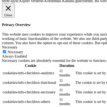
6698 sayılı Kişisel Verilerin Korunması Kanunu güncellendi. Bu web s
Close
Privacy Overview
This website uses cookies to improve your experience while you navigat
working of basic functionalities of the website. We also use third-pa
consent. You also have the option to opt-out of these cookies. But op
Necessary
Necessary
Always Enabled
Necessary cookies are absolutely essential for the website to function
Cookie
Duration
11
cookielawinfo-checkbox-analytics
This cookie is set b
months
11
cookielawinfo-checkbox-functional
The cookie is set by
months
11
cookielawinfo-checkbox-necessary
This cookie is set b
months
11
cookielawinfo-checkbox-others
This cookie is set b
months