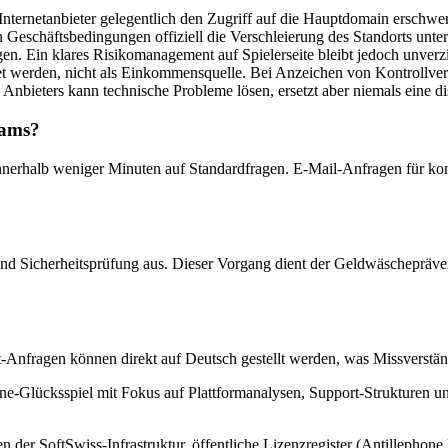
nternetanbieter gelegentlich den Zugriff auf die Hauptdomain erschwere
Geschäftsbedingungen offiziell die Verschleierung des Standorts untersa
en. Ein klares Risikomanagement auf Spielerseite bleibt jedoch unverzic
t werden, nicht als Einkommensquelle. Bei Anzeichen von Kontrollverlus
 Anbieters kann technische Probleme lösen, ersetzt aber niemals eine dis
eams?
l innerhalb weniger Minuten auf Standardfragen. E-Mail-Anfragen für
- und Sicherheitsprüfung aus. Dieser Vorgang dient der Geldwäschepräv
rt-Anfragen können direkt auf Deutsch gestellt werden, was Missverstän
ne-Glücksspiel mit Fokus auf Plattformanalysen, Support-Strukturen u
der SoftSwiss-Infrastruktur, öffentliche Lizenzregister (Antillephone