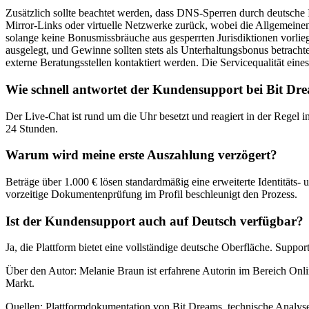
Zusätzlich sollte beachtet werden, dass DNS-Sperren durch deutsche I
Mirror-Links oder virtuelle Netzwerke zurück, wobei die Allgemeinen 
solange keine Bonusmissbräuche aus gesperrten Jurisdiktionen vorlieg
ausgelegt, und Gewinne sollten stets als Unterhaltungsbonus betrachte
externe Beratungsstellen kontaktiert werden. Die Servicequalität eines
Wie schnell antwortet der Kundensupport bei Bit Dr
Der Live-Chat ist rund um die Uhr besetzt und reagiert in der Rege
24 Stunden.
Warum wird meine erste Auszahlung verzögert?
Beträge über 1.000 € lösen standardmäßig eine erweiterte Identitäts
vorzeitige Dokumentenprüfung im Profil beschleunigt den Prozess.
Ist der Kundensupport auch auf Deutsch verfügbar?
Ja, die Plattform bietet eine vollständige deutsche Oberfläche. Suppo
Über den Autor: Melanie Braun ist erfahrene Autorin im Bereich Onli
Markt.
Quellen: Plattformdokumentation von Bit Dreams, technische Analysen 