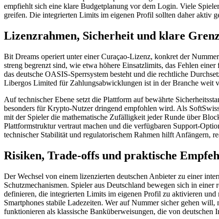
empfiehlt sich eine klare Budgetplanung vor dem Login. Viele Spiele
greifen. Die integrierten Limits im eigenen Profil sollten daher aktiv
Lizenzrahmen, Sicherheit und klare Gren
Bit Dreams operiert unter einer Curaçao-Lizenz, konkret der Nummer 
streng begrenzt sind, wie etwa höhere Einsatzlimits, das Fehlen ein
das deutsche OASIS-Sperrsystem besteht und die rechtliche Durchsetzba
Libergos Limited für Zahlungsabwicklungen ist in der Branche weit ve
Auf technischer Ebene setzt die Plattform auf bewährte Sicherheitsst
besonders für Krypto-Nutzer dringend empfohlen wird. Als SoftSwiss-
mit der Spieler die mathematische Zufälligkeit jeder Runde über Block
Plattformstruktur vertraut machen und die verfügbaren Support-Option
technischer Stabilität und regulatorischem Rahmen hilft Anfängern, r
Risiken, Trade-offs und praktische Empfe
Der Wechsel von einem lizenzierten deutschen Anbieter zu einer intern
Schutzmechanismen. Spieler aus Deutschland bewegen sich in einer rec
definieren, die integrierten Limits im eigenen Profil zu aktivieren un
Smartphones stabile Ladezeiten. Wer auf Nummer sicher gehen will, nu
funktionieren als klassische Banküberweisungen, die von deutschen In