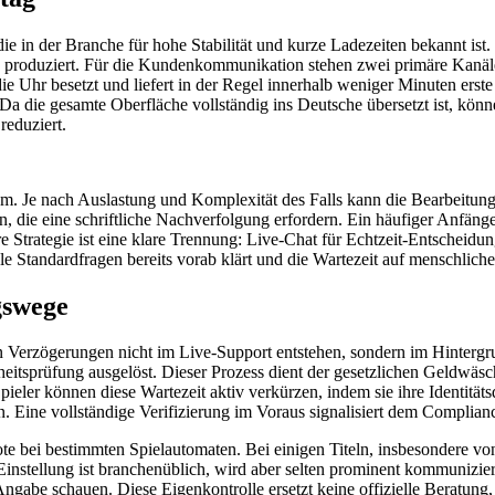
die in der Branche für hohe Stabilität und kurze Ladezeiten bekannt ist.
produziert. Für die Kundenkommunikation stehen zwei primäre Kanäle 
e Uhr besetzt und liefert in der Regel innerhalb weniger Minuten ers
die gesamte Oberfläche vollständig ins Deutsche übersetzt ist, können
reduziert.
m. Je nach Auslastung und Komplexität des Falls kann die Bearbeitung 
ie eine schriftliche Nachverfolgung erfordern. Ein häufiger Anfänge
re Strategie ist eine klare Trennung: Live-Chat für Echtzeit-Entscheidu
le Standardfragen bereits vorab klärt und die Wartezeit auf menschlich
gswege
en Verzögerungen nicht im Live-Support entstehen, sondern im Hinterg
rheitsprüfung ausgelöst. Dieser Prozess dient der gesetzlichen Geldwä
ieler können diese Wartezeit aktiv verkürzen, indem sie ihre Identitä
. Eine vollständige Verifizierung im Voraus signalisiert dem Complianc
uote bei bestimmten Spielautomaten. Bei einigen Titeln, insbesondere v
stellung ist branchenüblich, wird aber selten prominent kommuniziert.
abe schauen. Diese Eigenkontrolle ersetzt keine offizielle Beratung, 