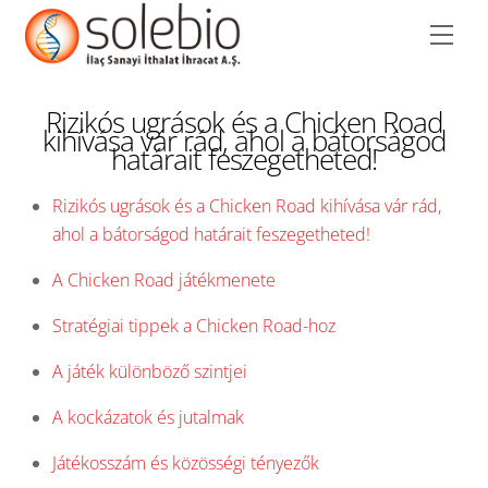
Skip
Men
to
content
Rizikós ugrások és a Chicken Road
kihívása vár rád, ahol a bátorságod
határait feszegetheted!
Rizikós ugrások és a Chicken Road kihívása vár rád,
ahol a bátorságod határait feszegetheted!
A Chicken Road játékmenete
Stratégiai tippek a Chicken Road-hoz
A játék különböző szintjei
A kockázatok és jutalmak
Játékosszám és közösségi tényezők