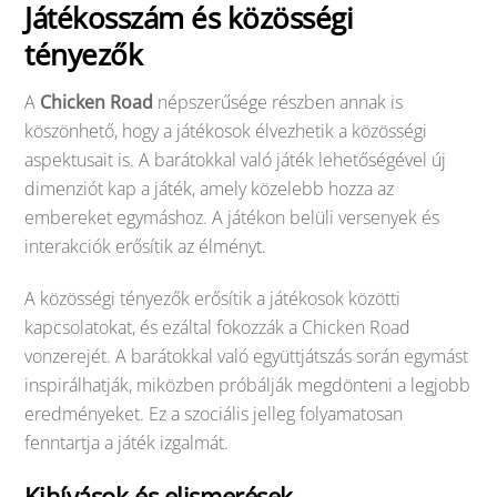
Játékosszám és közösségi
tényezők
A
Chicken Road
népszerűsége részben annak is
köszönhető, hogy a játékosok élvezhetik a közösségi
aspektusait is. A barátokkal való játék lehetőségével új
dimenziót kap a játék, amely közelebb hozza az
embereket egymáshoz. A játékon belüli versenyek és
interakciók erősítik az élményt.
A közösségi tényezők erősítik a játékosok közötti
kapcsolatokat, és ezáltal fokozzák a Chicken Road
vonzerejét. A barátokkal való együttjátszás során egymást
inspirálhatják, miközben próbálják megdönteni a legjobb
eredményeket. Ez a szociális jelleg folyamatosan
fenntartja a játék izgalmát.
Kihívások és elismerések