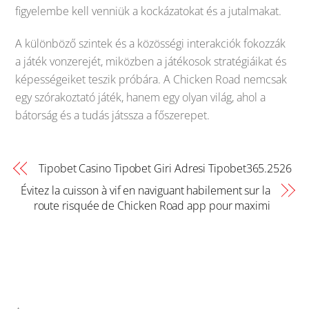
figyelembe kell venniük a kockázatokat és a jutalmakat.
A különböző szintek és a közösségi interakciók fokozzák
a játék vonzerejét, miközben a játékosok stratégiáikat és
képességeiket teszik próbára. A Chicken Road nemcsak
egy szórakoztató játék, hanem egy olyan világ, ahol a
bátorság és a tudás játssza a főszerepet.
Tipobet Casino Tipobet Giri Adresi Tipobet365.2526
Évitez la cuisson à vif en naviguant habilement sur la
route risquée de Chicken Road app pour maximi