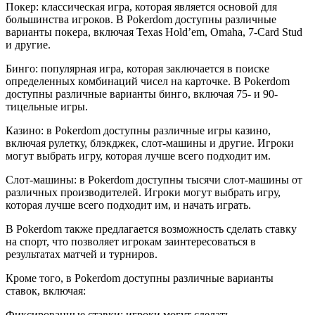
Покер: классическая игра, которая является основой для
большинства игроков. В Pokerdom доступны различные
варианты покера, включая Texas Hold’em, Omaha, 7-Card Stud
и другие.
Бинго: популярная игра, которая заключается в поиске
определенных комбинаций чисел на карточке. В Pokerdom
доступны различные варианты бинго, включая 75- и 90-
тицельные игры.
Казино: в Pokerdom доступны различные игры казино,
включая рулетку, блэкджек, слот-машины и другие. Игроки
могут выбрать игру, которая лучше всего подходит им.
Слот-машины: в Pokerdom доступны тысячи слот-машины от
различных производителей. Игроки могут выбрать игру,
которая лучше всего подходит им, и начать играть.
В Pokerdom также предлагается возможность сделать ставку
на спорт, что позволяет игрокам заинтересоваться в
результатах матчей и турниров.
Кроме того, в Pokerdom доступны различные варианты
ставок, включая:
Фиксированные ставки: игроки могут сделать