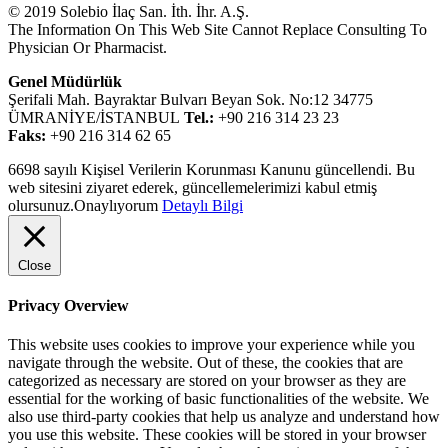
© 2019 Solebio İlaç San. İth. İhr. A.Ş.
The Information On This Web Site Cannot Replace Consulting To
Physician Or Pharmacist.
Genel Müdürlük
Şerifali Mah. Bayraktar Bulvarı Beyan Sok. No:12 34775
ÜMRANİYE/İSTANBUL
Tel.:
+90 216 314 23 23
Faks:
+90 216 314 62 65
6698 sayılı Kişisel Verilerin Korunması Kanunu güncellendi. Bu
web sitesini ziyaret ederek, güncellemelerimizi kabul etmiş
olursunuz.
Onaylıyorum
Detaylı Bilgi
Close
Privacy Overview
This website uses cookies to improve your experience while you
navigate through the website. Out of these, the cookies that are
categorized as necessary are stored on your browser as they are
essential for the working of basic functionalities of the website. We
also use third-party cookies that help us analyze and understand how
you use this website. These cookies will be stored in your browser