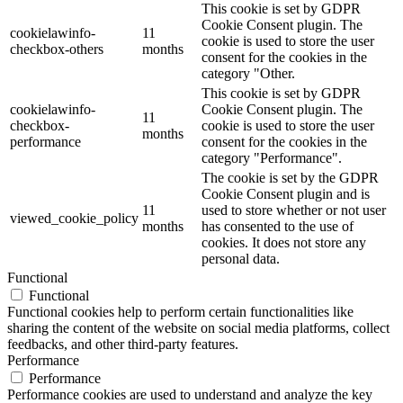
This cookie is set by GDPR
Cookie Consent plugin. The
cookielawinfo-
11
cookie is used to store the user
checkbox-others
months
consent for the cookies in the
category "Other.
This cookie is set by GDPR
cookielawinfo-
Cookie Consent plugin. The
11
checkbox-
cookie is used to store the user
months
performance
consent for the cookies in the
category "Performance".
The cookie is set by the GDPR
Cookie Consent plugin and is
11
used to store whether or not user
viewed_cookie_policy
months
has consented to the use of
cookies. It does not store any
personal data.
Functional
Functional
Functional cookies help to perform certain functionalities like
sharing the content of the website on social media platforms, collect
feedbacks, and other third-party features.
Performance
Performance
Performance cookies are used to understand and analyze the key