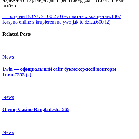
надежного партнера для игры, Покердом – это отличный
выбор.
– Получай BONUS 100 250 бесплатных вращений.1367
Kasyno online z krupierem na ywo jak to dziaa.600 (2)
Related Posts
News
1win — официальный сайт букмекерской конторы
1вин.7555 (2)
News
Olymp Casino Bangladesh.1565
News