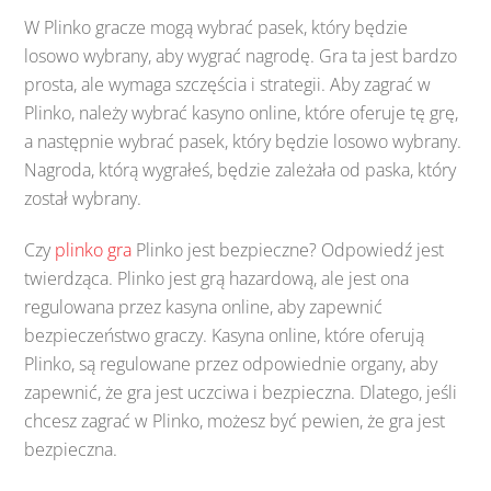
W Plinko gracze mogą wybrać pasek, który będzie
losowo wybrany, aby wygrać nagrodę. Gra ta jest bardzo
prosta, ale wymaga szczęścia i strategii. Aby zagrać w
Plinko, należy wybrać kasyno online, które oferuje tę grę,
a następnie wybrać pasek, który będzie losowo wybrany.
Nagroda, którą wygrałeś, będzie zależała od paska, który
został wybrany.
Czy
plinko gra
Plinko jest bezpieczne? Odpowiedź jest
twierdząca. Plinko jest grą hazardową, ale jest ona
regulowana przez kasyna online, aby zapewnić
bezpieczeństwo graczy. Kasyna online, które oferują
Plinko, są regulowane przez odpowiednie organy, aby
zapewnić, że gra jest uczciwa i bezpieczna. Dlatego, jeśli
chcesz zagrać w Plinko, możesz być pewien, że gra jest
bezpieczna.