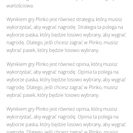
wartościowa.
Wynikiem gry Plinko jest również strategia, którą musisz
wykorzystać, aby wygrać nagrodę. Strategia ta polega na
wyborze paska, który będzie losowo wybrany, aby wygrać
nagrodę. Dlatego, jeśli chcesz zagrać w Plinko, musisz
wybrać pasek, który będzie losowo wybrany.
Wynikiem gry Plinko jest również opinia, którą musisz
wykorzystać, aby wygrać nagrodę. Opinia ta polega na
wyborze paska, który będzie losowo wybrany, aby wygrać
nagrodę. Dlatego, jeśli chcesz zagrać w Plinko, musisz
wybrać pasek, który będzie losowo wybrany.
Wynikiem gry Plinko jest również opinia, którą musisz
wykorzystać, aby wygrać nagrodę. Opinia ta polega na
wyborze paska, który będzie losowo wybrany, aby wygrać
nagrodę. Dlatego, jeśli chcesz zagrać w Plinko, musisz