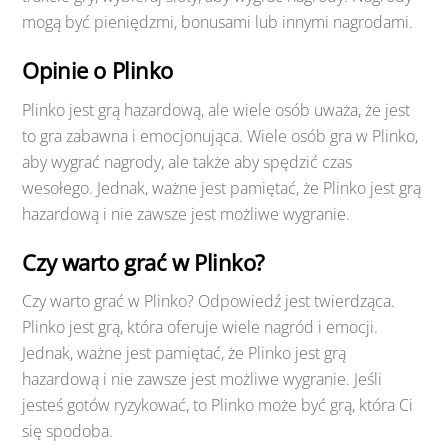
mogą być pieniędzmi, bonusami lub innymi nagrodami.
Opinie o Plinko
Plinko jest grą hazardową, ale wiele osób uważa, że jest
to gra zabawna i emocjonująca. Wiele osób gra w Plinko,
aby wygrać nagrody, ale także aby spędzić czas
wesołego. Jednak, ważne jest pamiętać, że Plinko jest grą
hazardową i nie zawsze jest możliwe wygranie.
Czy warto grać w Plinko?
Czy warto grać w Plinko? Odpowiedź jest twierdząca.
Plinko jest grą, która oferuje wiele nagród i emocji.
Jednak, ważne jest pamiętać, że Plinko jest grą
hazardową i nie zawsze jest możliwe wygranie. Jeśli
jesteś gotów ryzykować, to Plinko może być grą, która Ci
się spodoba.