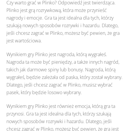
Czy warto grać w Plinko? Odpowiedź jest twierdząca.
Plinko jest grą rozrywkową, która może przynieść
nagrody i emocje. Gra ta jest idealna dla tych, którzy
szukają nowych sposobów rozrywki i hazardu. Dlatego,
jeśli chcesz zagrać w Plinko, możesz być pewien, że gra
jest wartościowa.
Wynikiem gry Plinko jest nagroda, którą wygrałeś.
Nagroda ta może być pieniędzy, a także innych nagród,
takich jak darmowe spiny lub bonusy. Nagroda, którą
wygrałeś, będzie zależała od paska, który został wybrany.
Dlatego, jeśli chcesz zagrać w Plinko, musisz wybrać
pasek, który będzie losowo wybrany.
Wynikiem gry Plinko jest również emocja, którą gra ta
przynosi. Gra ta jest idealna dla tych, którzy szukają
nowych sposobów rozrywki i hazardu. Dlatego, jeśli
chcesz zagrać w Plinko, możesz być pewien, że gra jest