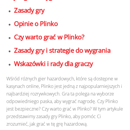
Zasady gry
Opinie o Plinko
Czy warto grać w Plinko?
Zasady gry i strategie do wygrania
Wskazówki i rady dla graczy
Wśród różnych gier hazardowych, które są dostępne w
kasynach online, Plinko jest jedną z najpopularniejszych i
najbardziej rozrywkowych. Gra ta polega na wyborze
odpowiedniego paska, aby wygrać nagrodę. Czy Plinko
jest bezpieczne? Czy warto grać w Plinko? W tym artykule
przedstawimy zasady gry Plinko, aby pomóc Ci
zrozumieć, jak grać w tę grę hazardową.