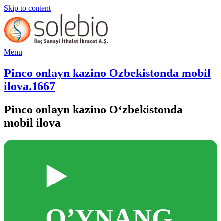
Skip to content
Menu
Pinco onlayn kazino Ozbekistonda mobil
ilova.1667
Pinco onlayn kazino O‘zbekistonda –
mobil ilova
▶️
O’YNANG