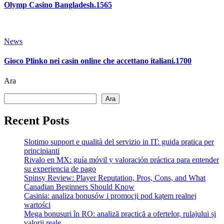
Olymp Casino Bangladesh.1565
News
Gioco Plinko nei casin online che accettano italiani.1700
Ara
Ara
Recent Posts
Slotimo support e qualità del servizio in IT: guida pratica per
principianti
Rivalo en MX: guía móvil y valoración práctica para entender
su experiencia de pago
Spinsy Review: Player Reputation, Pros, Cons, and What
Canadian Beginners Should Know
Casinia: analiza bonusów i promocji pod kątem realnej
wartości
Mega bonusuri în RO: analiză practică a ofertelor, rulajului și
valorii reale