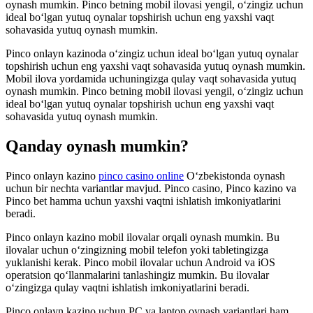
oynash mumkin. Pinco betning mobil ilovasi yengil, o‘zingiz uchun
ideal bo‘lgan yutuq oynalar topshirish uchun eng yaxshi vaqt
sohavasida yutuq oynash mumkin.
Pinco onlayn kazinoda o‘zingiz uchun ideal bo‘lgan yutuq oynalar
topshirish uchun eng yaxshi vaqt sohavasida yutuq oynash mumkin.
Mobil ilova yordamida uchuningizga qulay vaqt sohavasida yutuq
oynash mumkin. Pinco betning mobil ilovasi yengil, o‘zingiz uchun
ideal bo‘lgan yutuq oynalar topshirish uchun eng yaxshi vaqt
sohavasida yutuq oynash mumkin.
Qanday oynash mumkin?
Pinco onlayn kazino
pinco casino online
O‘zbekistonda oynash
uchun bir nechta variantlar mavjud. Pinco casino, Pinco kazino va
Pinco bet hamma uchun yaxshi vaqtni ishlatish imkoniyatlarini
beradi.
Pinco onlayn kazino mobil ilovalar orqali oynash mumkin. Bu
ilovalar uchun o‘zingizning mobil telefon yoki tabletingizga
yuklanishi kerak. Pinco mobil ilovalar uchun Android va iOS
operatsion qo‘llanmalarini tanlashingiz mumkin. Bu ilovalar
o‘zingizga qulay vaqtni ishlatish imkoniyatlarini beradi.
Pinco onlayn kazino uchun PC va laptop oynash variantlari ham