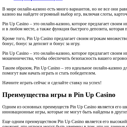
В мире онлайн-казино есть много вариантов, но не все они равн
казино вы найдете огромный выбор игр, включая слоты, карточ
Pin Up Casino – это онлайн-казино, которое предлагает своим
и в любом месте, а также функция быстрого депозита, которая п
Кроме того, Pin Up Casino предлагает своим игрокам множеств
бонус, бонус за депозит и бонус за игру.
Pin Up Casino – это онлайн-казино, которое предлагает своим
мошенничества, чтобы обеспечить безопасность вашего игрово
Таким образом, Pin Up Casino – это идеальное онлайн-казино д
помогут вам начать играть и стать победителем.
Начните играть сейчас и сделайте ставку на успех!
Преимущества игры в Pin Up Casino
Одним из основных преимуществ Pin Up Casino является его ши
инновационные игры, которые не могут быть найдены в других 
Еще одним преимуществом Pin Up Casino является его высокий
означает, что игроки могут быть уверены в том, что их данные 