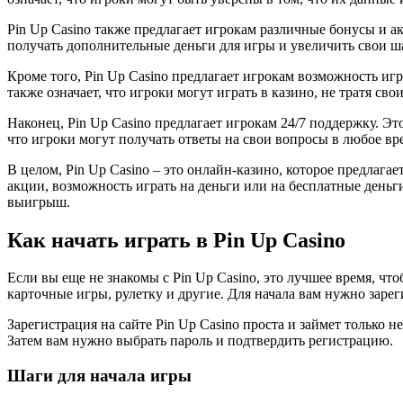
Pin Up Casino также предлагает игрокам различные бонусы и а
получать дополнительные деньги для игры и увеличить свои 
Кроме того, Pin Up Casino предлагает игрокам возможность иг
также означает, что игроки могут играть в казино, не тратя сво
Наконец, Pin Up Casino предлагает игрокам 24/7 поддержку. Эт
что игроки могут получать ответы на свои вопросы в любое вр
В целом, Pin Up Casino – это онлайн-казино, которое предлаг
акции, возможность играть на деньги или на бесплатные деньги
выигрыш.
Как начать играть в Pin Up Casino
Если вы еще не знакомы с Pin Up Casino, это лучшее время, чт
карточные игры, рулетку и другие. Для начала вам нужно зареги
Зарегистрация на сайте Pin Up Casino проста и займет только
Затем вам нужно выбрать пароль и подтвердить регистрацию.
Шаги для начала игры