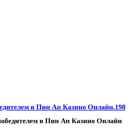
обедителем в Пин Ап Казино Онлайн.198
 победителем в Пин Ап Казино Онлайн