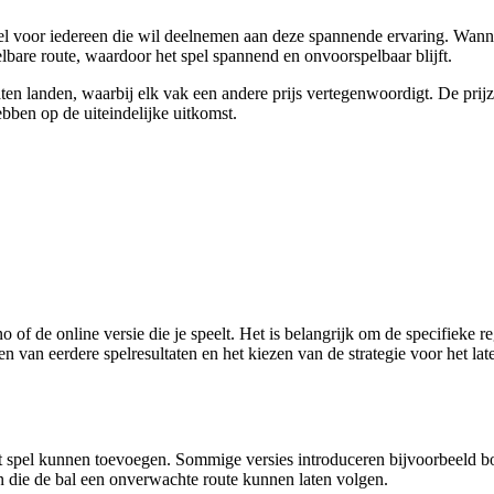
ieel voor iedereen die wil deelnemen aan deze spannende ervaring. Wanne
pelbare route, waardoor het spel spannend en onvoorspelbaar blijft.
laten landen, waarbij elk vak een andere prijs vertegenwoordigt. De pri
bben op de uiteindelijke uitkomst.
 of de online versie die je speelt. Het is belangrijk om de specifieke re
van eerdere spelresultaten en het kiezen van de strategie voor het late
het spel kunnen toevoegen. Sommige versies introduceren bijvoorbeeld 
 die de bal een onverwachte route kunnen laten volgen.