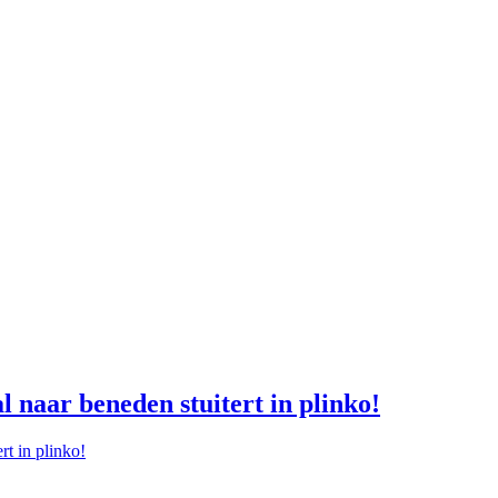
l naar beneden stuitert in plinko!
rt in plinko!