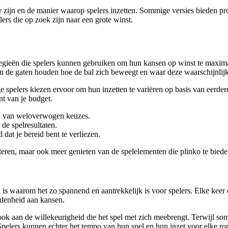
 zijn en de manier waarop spelers inzetten. Sommige versies bieden pr
ers die op zoek zijn naar een grote winst.
rategieën die spelers kunnen gebruiken om hun kansen op winst te maxim
 in de gaten houden hoe de bal zich beweegt en waar deze waarschijnlijk
e spelers kiezen ervoor om hun inzetten te variëren op basis van eerdere 
nt van je budget.
en van weloverwogen keuzes.
 de spelresultaten.
 dat je bereid bent te verliezen.
eteren, maar ook meer genieten van de spelelementen die plinko te biede
 is waarom het zo spannend en aantrekkelijk is voor spelers. Elke keer 
idenheid aan kansen.
 ook aan de willekeurigheid die het spel met zich meebrengt. Terwijl s
. Spelers kunnen echter het tempo van hun spel en hun inzet voor elke r