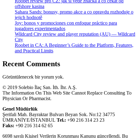
Roobet review pro CZ: jak si vede značka a co čekat od
offshore kasina
Sahara Sands: bonusy, promo akce a co opravdu rozhoduje o
jejich hodnotě
Joy: bonos y promociones con enfoque práctico para
jugadores experimentados
Wildcard City review and player reputation (AU) — Wildcard
City
Roobet in CA: A Beginner’s Guide to the Platform, Features,
and Practical Limits
Recent Comments
Görüntülenecek bir yorum yok.
© 2019 Solebio İlaç San. İth. İhr. A.Ş.
The Information On This Web Site Cannot Replace Consulting To
Physician Or Pharmacist.
Genel Müdürlük
Şerifali Mah. Bayraktar Bulvarı Beyan Sok. No:12 34775
ÜMRANİYE/İSTANBUL
Tel.:
+90 216 314 23 23
Faks:
+90 216 314 62 65
6698 sayılı Kişisel Verilerin Korunması Kanunu güncellendi. Bu