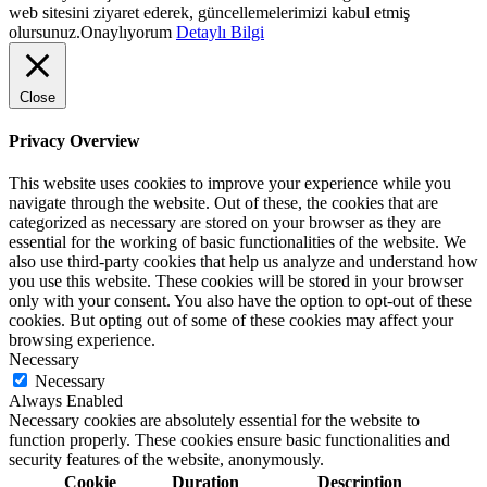
web sitesini ziyaret ederek, güncellemelerimizi kabul etmiş
olursunuz.
Onaylıyorum
Detaylı Bilgi
Close
Privacy Overview
This website uses cookies to improve your experience while you
navigate through the website. Out of these, the cookies that are
categorized as necessary are stored on your browser as they are
essential for the working of basic functionalities of the website. We
also use third-party cookies that help us analyze and understand how
you use this website. These cookies will be stored in your browser
only with your consent. You also have the option to opt-out of these
cookies. But opting out of some of these cookies may affect your
browsing experience.
Necessary
Necessary
Always Enabled
Necessary cookies are absolutely essential for the website to
function properly. These cookies ensure basic functionalities and
security features of the website, anonymously.
Cookie
Duration
Description