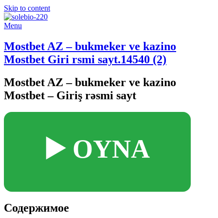
Skip to content
Menu
Mostbet AZ – bukmeker ve kazino
Mostbet Giri rsmi sayt.14540 (2)
Mostbet AZ – bukmeker ve kazino
Mostbet – Giriş rəsmi sayt
▶️ OYNA
Содержимое