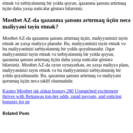
etmək və tərbiyələnmiş bir yolda qoyun, qazanma şansını artırmaq
üçün daha yaxşı nəticələr göstərə bilərsiniz.
Mostbet AZ-da qazanma şansını artırmaq üçün necə
maliyyəni təyin etmək?
Mostbet AZ-da qazanma şansını artırmaq üçün, maliyyəninizi təyin
etmək ən yaxşı maliyyə planıdır. Bu, maliyyəninizi təyin etmək və
bu maliyyəninizi tərbiyələnmiş bir yolda qoyulmasıdır. Əgər
maliyyəninizi təyin etmək və tərbiyələnmiş bir yolda qoyun,
qazanma şansını artırmaq üçün daha yaxşı nəticələr göstərə
bilərsiniz. Mostbet AZ-da oyun oynayarkən, ən yaxşı maliyyə planı,
maliyyəninizi təyin etmək və bu maliyyəninizi tərbiyələnmiş bir
yolda qoyulmasıdır. Bu, qazanma şansını artırmaq və maliyyəni
qorumaq üçün necə təklif olunmalıdır.
Kasino Mostbet jak získat bonusy.280
Unmatched excitement
thrives with Betpawas top-tier odds, rapid payouts, and enticing
bonuses for ne
Related Posts