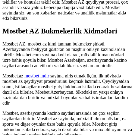
təkliflər və bonuslar təklif edir. Mostbet AZ qeydiyyat prosesi, çox
asandır və sizə yalnız beberapa dəqiqə vaxt tələb edir. Mostbet
saytında siz, ən son xəbərlər, nəticələr və analitik məlumatlar əldə
edə bilərsiniz.
Mostbet AZ Bukmekerlik Xidmətləri
Mostbet AZ, mosbet az kimi tanınan bukmeker şirkəti,
Azerbaycanda fəaliyyət göstərən ən məşhur onlayn kazinolardan
biridir. Mostbet.com saytına daxil olaraq, müxtəlif idman növləri
üzrə bahis qoyula bilər. Mostbet Azerbaijan, azerbaycanda kazino
saytlari arasında ən etibarlı və təhlükəsiz saytlardan biridir.
Mostbet.az
mostbet indir
saytına giriş etmək üçün, ilk növbədə
mostbet az qeydiyyat prosedurunu keçmək lazımdır. Qeydiyyatdan
sonra, istifadəçilər mostbet giriş linkindən istifadə edərək hesablarına
daxil ola bilərlər. Mosbet Azerbaycan, ölkədəki ən yaxşı onlayn
kazinolardan biridir və müxtəlif oyunlar və bahis imkanları təqdim
edir.
Mostbet, azerbaycanda kazino saytlari arasında ən çox seçilən
saytlardan biridir. Mostbet az saytında, müxtəlif idman növləri, e-
sports və digər oyunlar üzrə bahis qoyula bilər. Mostbet giriş
linkindən istifadə edərək, sayta daxil ola bilər və müxtəlif oyunlar və
bahis imkanlarından istifadə edə bilərsiniz.