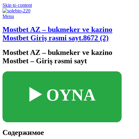
Skip to content
Menu
Mostbet AZ – bukmeker ve kazino
Mostbet Giriş rəsmi sayt.8672 (2)
Mostbet AZ – bukmeker ve kazino
Mostbet – Giriş rəsmi sayt
▶️ OYNA
Содержимое