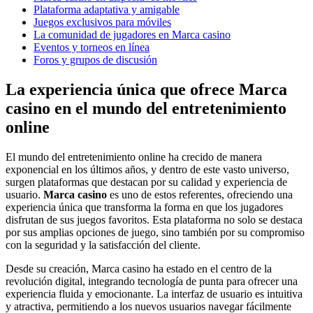
Plataforma adaptativa y amigable
Juegos exclusivos para móviles
La comunidad de jugadores en Marca casino
Eventos y torneos en línea
Foros y grupos de discusión
La experiencia única que ofrece Marca
casino en el mundo del entretenimiento
online
El mundo del entretenimiento online ha crecido de manera
exponencial en los últimos años, y dentro de este vasto universo,
surgen plataformas que destacan por su calidad y experiencia de
usuario.
Marca casino
es uno de estos referentes, ofreciendo una
experiencia única que transforma la forma en que los jugadores
disfrutan de sus juegos favoritos. Esta plataforma no solo se destaca
por sus amplias opciones de juego, sino también por su compromiso
con la seguridad y la satisfacción del cliente.
Desde su creación, Marca casino ha estado en el centro de la
revolución digital, integrando tecnología de punta para ofrecer una
experiencia fluida y emocionante. La interfaz de usuario es intuitiva
y atractiva, permitiendo a los nuevos usuarios navegar fácilmente