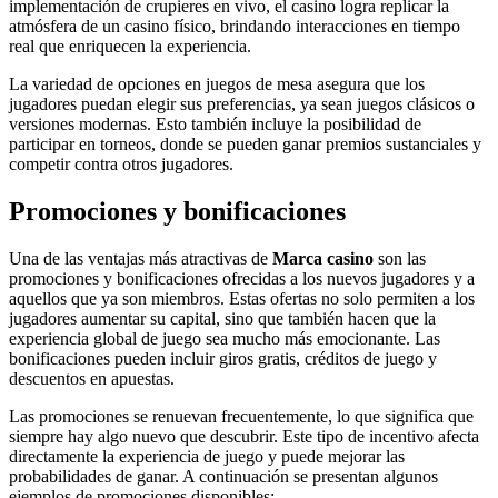
implementación de crupieres en vivo, el casino logra replicar la
atmósfera de un casino físico, brindando interacciones en tiempo
real que enriquecen la experiencia.
La variedad de opciones en juegos de mesa asegura que los
jugadores puedan elegir sus preferencias, ya sean juegos clásicos o
versiones modernas. Esto también incluye la posibilidad de
participar en torneos, donde se pueden ganar premios sustanciales y
competir contra otros jugadores.
Promociones y bonificaciones
Una de las ventajas más atractivas de
Marca casino
son las
promociones y bonificaciones ofrecidas a los nuevos jugadores y a
aquellos que ya son miembros. Estas ofertas no solo permiten a los
jugadores aumentar su capital, sino que también hacen que la
experiencia global de juego sea mucho más emocionante. Las
bonificaciones pueden incluir giros gratis, créditos de juego y
descuentos en apuestas.
Las promociones se renuevan frecuentemente, lo que significa que
siempre hay algo nuevo que descubrir. Este tipo de incentivo afecta
directamente la experiencia de juego y puede mejorar las
probabilidades de ganar. A continuación se presentan algunos
ejemplos de promociones disponibles: