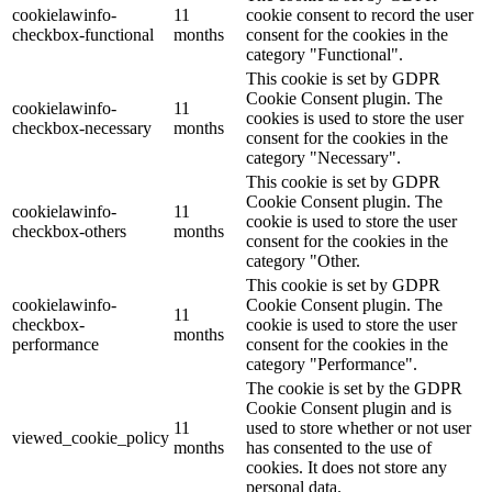
cookielawinfo-
11
cookie consent to record the user
checkbox-functional
months
consent for the cookies in the
category "Functional".
This cookie is set by GDPR
Cookie Consent plugin. The
cookielawinfo-
11
cookies is used to store the user
checkbox-necessary
months
consent for the cookies in the
category "Necessary".
This cookie is set by GDPR
Cookie Consent plugin. The
cookielawinfo-
11
cookie is used to store the user
checkbox-others
months
consent for the cookies in the
category "Other.
This cookie is set by GDPR
cookielawinfo-
Cookie Consent plugin. The
11
checkbox-
cookie is used to store the user
months
performance
consent for the cookies in the
category "Performance".
The cookie is set by the GDPR
Cookie Consent plugin and is
11
used to store whether or not user
viewed_cookie_policy
months
has consented to the use of
cookies. It does not store any
personal data.