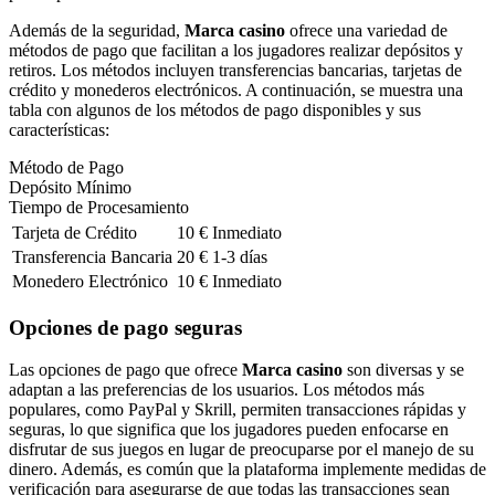
Además de la seguridad,
Marca casino
ofrece una variedad de
métodos de pago que facilitan a los jugadores realizar depósitos y
retiros. Los métodos incluyen transferencias bancarias, tarjetas de
crédito y monederos electrónicos. A continuación, se muestra una
tabla con algunos de los métodos de pago disponibles y sus
características:
Método de Pago
Depósito Mínimo
Tiempo de Procesamiento
Tarjeta de Crédito
10 €
Inmediato
Transferencia Bancaria
20 €
1-3 días
Monedero Electrónico
10 €
Inmediato
Opciones de pago seguras
Las opciones de pago que ofrece
Marca casino
son diversas y se
adaptan a las preferencias de los usuarios. Los métodos más
populares, como PayPal y Skrill, permiten transacciones rápidas y
seguras, lo que significa que los jugadores pueden enfocarse en
disfrutar de sus juegos en lugar de preocuparse por el manejo de su
dinero. Además, es común que la plataforma implemente medidas de
verificación para asegurarse de que todas las transacciones sean