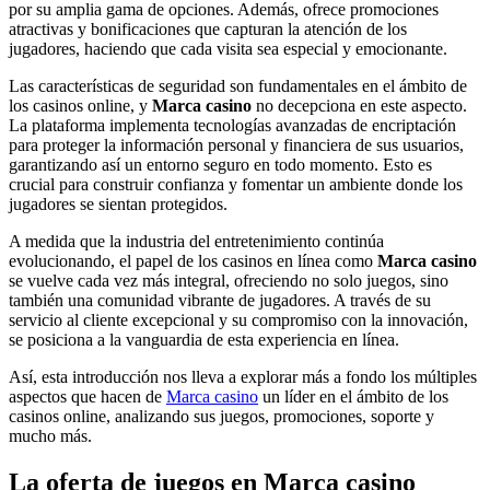
por su amplia gama de opciones. Además, ofrece promociones
atractivas y bonificaciones que capturan la atención de los
jugadores, haciendo que cada visita sea especial y emocionante.
Las características de seguridad son fundamentales en el ámbito de
los casinos online, y
Marca casino
no decepciona en este aspecto.
La plataforma implementa tecnologías avanzadas de encriptación
para proteger la información personal y financiera de sus usuarios,
garantizando así un entorno seguro en todo momento. Esto es
crucial para construir confianza y fomentar un ambiente donde los
jugadores se sientan protegidos.
A medida que la industria del entretenimiento continúa
evolucionando, el papel de los casinos en línea como
Marca casino
se vuelve cada vez más integral, ofreciendo no solo juegos, sino
también una comunidad vibrante de jugadores. A través de su
servicio al cliente excepcional y su compromiso con la innovación,
se posiciona a la vanguardia de esta experiencia en línea.
Así, esta introducción nos lleva a explorar más a fondo los múltiples
aspectos que hacen de
Marca casino
un líder en el ámbito de los
casinos online, analizando sus juegos, promociones, soporte y
mucho más.
La oferta de juegos en Marca casino