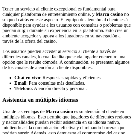
Tener un servicio al cliente excepcional es fundamental para
cualquier plataforma de entretenimiento online, y
Marca casino
no
se queda atrás en este aspecto. El equipo de atención al cliente está
disponible para ayudar a los usuarios con consultas o problemas que
puedan surgir durante su experiencia en la plataforma. Esto crea un
ambiente acogedor y apoya a los jugadores en su navegación a
través de la oferta del casino.
Los usuarios pueden acceder al servicio al cliente a través de
diferentes canales, lo cual facilita que cada jugador encuentre una
opción que le resulte cómoda. A continuación, se presentan algunos
de los canales de atención al cliente disponibles:
Chat en vivo
: Respuestas rápidas y eficientes.
Email
: Para consultas más detalladas.
Teléfono
: Atención directa y personal.
Asistencia en múltiples idiomas
Una de las ventajas de
Marca casino
es su atención al cliente en
múltiples idiomas. Esto permite que jugadores de diferentes regiones
y nacionalidades puedan recibir asistencia en su idioma nativo,
mintiendo así la comunicación efectiva y eliminando barreras que
podrían surgir. Además, esto demuestra el compromiso del casino