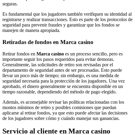
seguras.
Es fundamental que los jugadores también verifiquen su identidad al
registrarse y realizar transacciones. Esto es parte de los protocolos de
seguridad para prevenir fraudes y garantizar que los fondos se
manejen de manera apropiada.
Retiradas de fondos en Marca casino
Retirar fondos en
Marca casino
es un proceso sencillo, pero es
importante seguir los pasos requeridos para evitar demoras.
Generalmente, las solicitudes de retiro son revisadas por el
departamento de seguridad antes de ser procesadas. Esto puede
llevar un poco más de tiempo; sin embargo, es una medida de
seguridad necesaria para la protección de los jugadores. Una vez
aprobado, el dinero generalmente se encuentra disponible en un
tiempo razonable, dependiendo del método de pago elegido.
Además, es aconsejable revisar las políticas relacionadas con los
montos mínimos de retiro y posibles comisiones que puedan
aplicarse al retirar fondos, ya que esto puede afectar las decisiones
de los jugadores sobre cómo y cuándo manejar sus ganancias.
Servicio al cliente en Marca casino