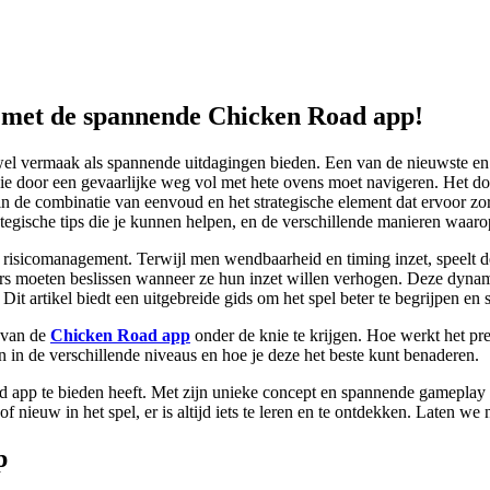
en met de spannende Chicken Road app!
zowel vermaak als spannende uitdagingen bieden. Een van de nieuwste en
die door een gevaarlijke weg vol met hete ovens moet navigeren. Het doe
in de combinatie van eenvoud en het strategische element dat ervoor zor
gische tips die je kunnen helpen, en de verschillende manieren waarop 
n risicomanagement. Terwijl men wendbaarheid en timing inzet, speelt 
ers moeten beslissen wanneer ze hun inzet willen verhogen. Deze dynami
it artikel biedt een uitgebreide gids om het spel beter te begrijpen en
s van de
Chicken Road app
onder de knie te krijgen. Hoe werkt het pre
 in de verschillende niveaus en hoe je deze het beste kunt benaderen.
app te bieden heeft. Met zijn unieke concept en spannende gameplay is
f nieuw in het spel, er is altijd iets te leren en te ontdekken. Laten w
p