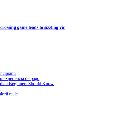
crossing game leads to sizzling vic
incipianti
su experiencia de pago
nadian Beginners Should Know
i
lorii reale