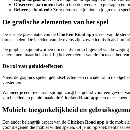
Observeer patronen:
Let op hoe de ovens zich gedragen en pr
Beheer je bankroll:
Zorg ervoor dat je binnen je grenzen speelt 
De grafische elementen van het spel
De visuele presentatie van de
Chicken Road app
is een van de sterk
om te spelen. De beelden van de ovens zijn zowel iconisch als humorist
De graphics zijn ontworpen om een dynamisch gevoel van beweging en s
entertainen, maar helpt ook bij het verbeteren van de focus en het re
De rol van geluidseffecten
Naast de graphics spelen geluidseffecten een cruciale rol in de alg
versterken.
Wanneer je een oven overspringt, zorgt het geluid voor een gevoel va
van beelden en geluid maakt de
Chicken Road app
een meeslepende 
Mobiele toegankelijkheid en gebruiksgem
Een ander belangrijk aspect van de
Chicken Road app
is de mobiele
voor diegenen die mobiel willen spelen. Of je nu op zoek bent naar ee