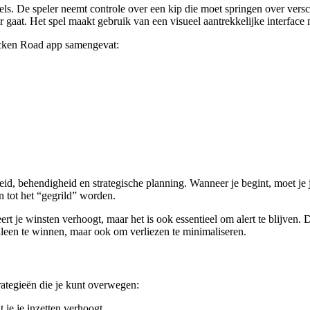
els. De speler neemt controle over een kip die moet springen over versc
 gaat. Het spel maakt gebruik van een visueel aantrekkelijke interface 
icken Road app samengevat:
eid, behendigheid en strategische planning. Wanneer je begint, moet je
en tot het “gegrild” worden.
ert je winsten verhoogt, maar het is ook essentieel om alert te blijven
 alleen te winnen, maar ook om verliezen te minimaliseren.
trategieën die je kunt overwegen:
je je inzetten verhoogt.