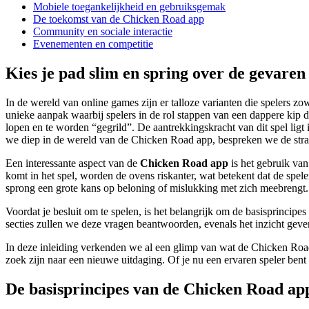
Mobiele toegankelijkheid en gebruiksgemak
De toekomst van de Chicken Road app
Community en sociale interactie
Evenementen en competitie
Kies je pad slim en spring over de gevar
In de wereld van online games zijn er talloze varianten die spelers 
unieke aanpak waarbij spelers in de rol stappen van een dappere kip 
lopen en te worden “gegrild”. De aantrekkingskracht van dit spel ligt 
we diep in de wereld van de Chicken Road app, bespreken we de strate
Een interessante aspect van de
Chicken Road app
is het gebruik va
komt in het spel, worden de ovens riskanter, wat betekent dat de spel
sprong een grote kans op beloning of mislukking met zich meebrengt. D
Voordat je besluit om te spelen, is het belangrijk om de basisprincipe
secties zullen we deze vragen beantwoorden, evenals het inzicht geven
In deze inleiding verkenden we al een glimp van wat de Chicken Road 
zoek zijn naar een nieuwe uitdaging. Of je nu een ervaren speler bent o
De basisprincipes van de Chicken Road ap