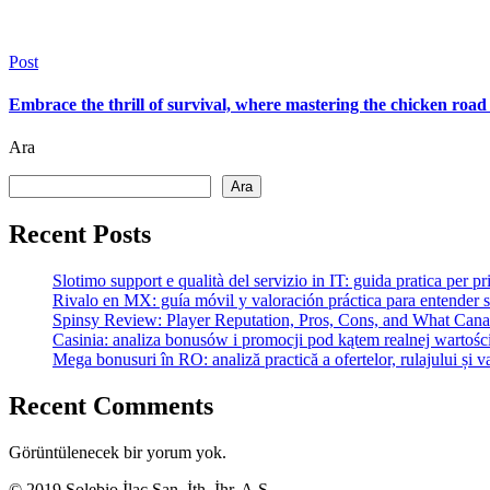
Post
Embrace the thrill of survival, where mastering the chicken road 
Ara
Ara
Recent Posts
Slotimo support e qualità del servizio in IT: guida pratica per pr
Rivalo en MX: guía móvil y valoración práctica para entender 
Spinsy Review: Player Reputation, Pros, Cons, and What Ca
Casinia: analiza bonusów i promocji pod kątem realnej wartośc
Mega bonusuri în RO: analiză practică a ofertelor, rulajului și va
Recent Comments
Görüntülenecek bir yorum yok.
© 2019 Solebio İlaç San. İth. İhr. A.Ş.