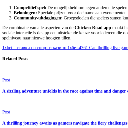
Competitief spel:
De mogelijkheid om tegen anderen te spelen
Beloningen:
Speciale prijzen voor deelname aan evenementen.
Community-uitdagingen:
Groepsdoelen die spelers samen ku
De combinatie van alle aspecten van de
Chicken Road app
maakt het
sociale interactie is de app een uitstekende keuze voor iedereen die 
spelniveau naar nieuwe hoogten tillen.
1xbet – ставки на спорт и казино 1хбет.4361
Can thrilling live ga
Related Posts
Post
A sizzling adventure unfolds in the race against time and danger
Post
A thrilling journey awaits as gamers navigate the fiery challenge