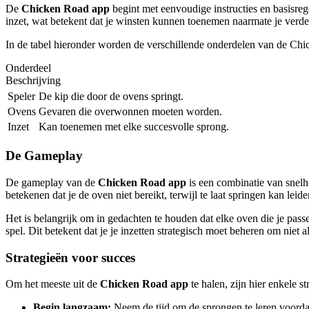
De
Chicken Road app
begint met eenvoudige instructies en basisreg
inzet, wat betekent dat je winsten kunnen toenemen naarmate je verder
In de tabel hieronder worden de verschillende onderdelen van de Ch
Onderdeel
Beschrijving
Speler
De kip die door de ovens springt.
Ovens
Gevaren die overwonnen moeten worden.
Inzet
Kan toenemen met elke succesvolle sprong.
De Gameplay
De gameplay van de
Chicken Road app
is een combinatie van snelh
betekenen dat je de oven niet bereikt, terwijl te laat springen kan leid
Het is belangrijk om in gedachten te houden dat elke oven die je passe
spel. Dit betekent dat je je inzetten strategisch moet beheren om niet
Strategieën voor succes
Om het meeste uit de
Chicken Road app
te halen, zijn hier enkele s
Begin langzaam:
Neem de tijd om de sprongen te leren voordat 