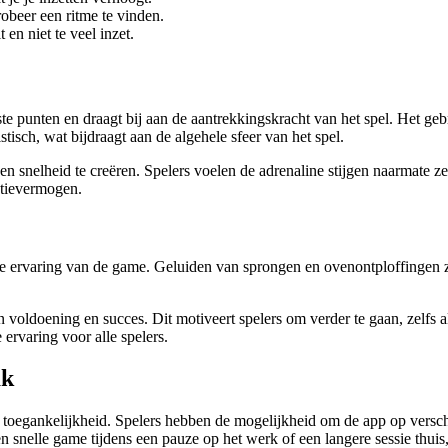
obeer een ritme te vinden.
en niet te veel inzet.
ste punten en draagt bij aan de aantrekkingskracht van het spel. Het geb
isch, wat bijdraagt aan de algehele sfeer van het spel.
nelheid te creëren. Spelers voelen de adrenaline stijgen naarmate ze m
actievermogen.
ehele ervaring van de game. Geluiden van sprongen en ovenontploffingen
n voldoening en succes. Dit motiveert spelers om verder te gaan, zelfs
ervaring voor alle spelers.
ak
 toegankelijkheid. Spelers hebben de mogelijkheid om de app op verschi
n snelle game tijdens een pauze op het werk of een langere sessie thuis