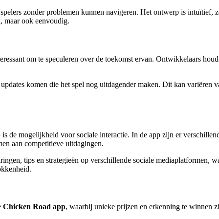
e spelers zonder problemen kunnen navigeren. Het ontwerp is intuïtief, 
k, maar ook eenvoudig.
nteressant om te speculeren over de toekomst ervan. Ontwikkelaars houde
 updates komen die het spel nog uitdagender maken. Dit kan variëren 
p
is de mogelijkheid voor sociale interactie. In de app zijn er verschill
emen aan competitieve uitdagingen.
ngen, tips en strategieën op verschillende sociale mediaplatformen, wa
okkenheid.
e
Chicken Road app
, waarbij unieke prijzen en erkenning te winnen 