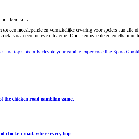
.
nnen bereiken.
 tot een meeslepende en vermakelijke ervaring voor spelers van alle niv
op zoek is naar een nieuwe uitdaging. Door kennis te delen en elkaar ui
mes and top slots truly elevate your gaming experience like Spino Gamb
 of the chicken road gambling game,
s of chicken road, where every hop