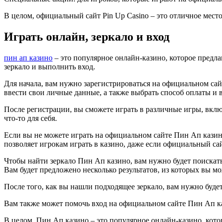
В целом, официальный сайт Pin Up Casino – это отличное место
Играть онлайн, зеркало и вход
пин ап казино
– это популярное онлайн-казино, которое предла
зеркало и выполнить вход.
Для начала, вам нужно зарегистрироваться на официальном са
ввести свои личные данные, а также выбрать способ оплаты и 
После регистрации, вы сможете играть в различные игры, вклю
что-то для себя.
Если вы не можете играть на официальном сайте Пин Ап казино
позволяет игрокам играть в казино, даже если официальный са
Чтобы найти зеркало Пин Ап казино, вам нужно будет поискать
Вам будет предложено несколько результатов, из которых вы м
После того, как вы нашли подходящее зеркало, вам нужно буде
Вам также может помочь вход на официальном сайте Пин Ап каз
В целом, Пин Ап казино – это популярное онлайн-казино, кото