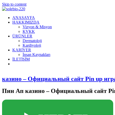
Skip to content
ANASAYFA
HAKKIMIZDA
Vizyon & Misyon
KVKK
ÜRÜNLER
Dermatoloji
Kardiyoloji
KARİYER
İnsan Kaynakları
İLETİŞİM
казино – Официальный сайт Pin up игра
Пин Ап казино – Официальный сайт Pin 