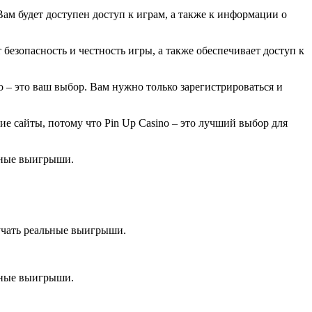
Вам будет доступен доступ к играм, а также к информации о
безопасность и честность игры, а также обеспечивает доступ к
 – это ваш выбор. Вам нужно только зарегистрироваться и
ие сайты, потому что Pin Up Casino – это лучший выбор для
льные выигрыши.
лучать реальные выигрыши.
льные выигрыши.