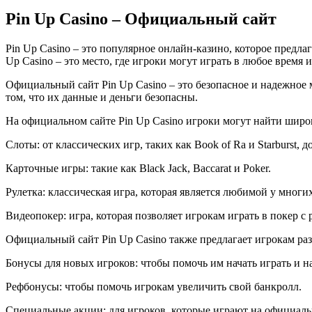
Pin Up Casino – Официальный сайт
Pin Up Casino – это популярное онлайн-казино, которое предл
Up Casino – это место, где игроки могут играть в любое время и
Официальный сайт Pin Up Casino – это безопасное и надежное 
том, что их данные и деньги безопасны.
На официальном сайте Pin Up Casino игроки могут найти широк
Слоты: от классических игр, таких как Book of Ra и Starburst, 
Карточные игры: такие как Black Jack, Baccarat и Poker.
Рулетка: классическая игра, которая является любимой у многи
Видеопокер: игра, которая позволяет игрокам играть в покер с
Официальный сайт Pin Up Casino также предлагает игрокам раз
Бонусы для новых игроков: чтобы помочь им начать играть и н
Рефбонусы: чтобы помочь игрокам увеличить свой банкролл.
Специальные акции: для игроков, которые играют на официальн