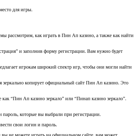
место для игры.
 мы рассмотрим, как играть в Пин Ап казино, а также как найти
истрация” и заполнив форму регистрации. Вам нужно будет
редлагает игрокам широкий спектр игр, чтобы они могли найти
рая зеркально копирует официальный сайт Пин Ап казино. Это
е как “Пин Ап казино зеркало” или “Пинап казино зеркало”.
 и пароль, которые вы выбрали при регистрации.
вести свои логин и пароль.
и вы не можете играть на официальном сайте, вам может