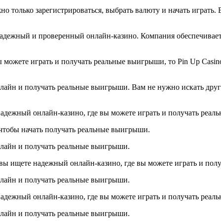
но только зарегистрироваться, выбрать валюту и начать играть. 
надежный и проверенный онлайн-казино. Компания обеспечивает 
 можете играть и получать реальные выигрыши, то Pin Up Casino
онлайн и получать реальные выигрыши. Вам не нужно искать друг
 надежный онлайн-казино, где вы можете играть и получать реа
 чтобы начать получать реальные выигрыши.
онлайн и получать реальные выигрыши.
ли вы ищете надежный онлайн-казино, где вы можете играть и по
онлайн и получать реальные выигрыши.
 надежный онлайн-казино, где вы можете играть и получать реа
онлайн и получать реальные выигрыши.