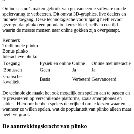
Online casino’s maken gebruik van geavanceerde software om de
spelervaring te verbeteren. Dit omvat 3D-graphics, live dealers en
mobiele toegang. Deze technologische vooruitgang heeft ervoor
gezorgd dat plinko een populaire keuze bleef, zelfs in een tijd
waarin de meeste mensen naar online gokken zijn overgestapt.
Kenmerk
Traditionele plinko
Bonus plinko
Interactieve plinko
Toegang
Fysiek en online
Online
Online met interactie
Bonussen
Geen
Ja
Ja
Grafische
Basis
Verbeterd
Geavanceerd
kwaliteit
De technologie maakt het ook mogelijk om spellen aan te passen en
te presenteren op verschillende platforms, zoals smartphones en
tablets. Hierdoor hebben spelers de vrijheid om te kiezen waar en
wanneer ze willen spelen, wat de populariteit van plinko alleen maar
heeft vergroot.
De aantrekkingskracht van plinko