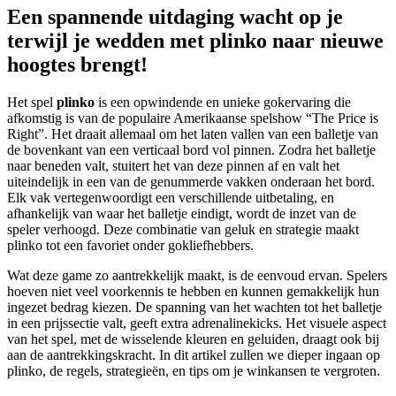
Een spannende uitdaging wacht op je
terwijl je wedden met plinko naar nieuwe
hoogtes brengt!
Het spel
plinko
is een opwindende en unieke gokervaring die
afkomstig is van de populaire Amerikaanse spelshow “The Price is
Right”. Het draait allemaal om het laten vallen van een balletje van
de bovenkant van een verticaal bord vol pinnen. Zodra het balletje
naar beneden valt, stuitert het van deze pinnen af en valt het
uiteindelijk in een van de genummerde vakken onderaan het bord.
Elk vak vertegenwoordigt een verschillende uitbetaling, en
afhankelijk van waar het balletje eindigt, wordt de inzet van de
speler verhoogd. Deze combinatie van geluk en strategie maakt
plinko tot een favoriet onder gokliefhebbers.
Wat deze game zo aantrekkelijk maakt, is de eenvoud ervan. Spelers
hoeven niet veel voorkennis te hebben en kunnen gemakkelijk hun
ingezet bedrag kiezen. De spanning van het wachten tot het balletje
in een prijssectie valt, geeft extra adrenalinekicks. Het visuele aspect
van het spel, met de wisselende kleuren en geluiden, draagt ook bij
aan de aantrekkingskracht. In dit artikel zullen we dieper ingaan op
plinko, de regels, strategieën, en tips om je winkansen te vergroten.