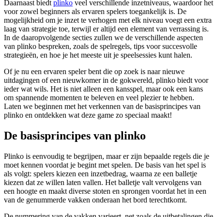
Daarnaast biedt
plinko
veel verschillende inzetniveaus, waardoor het
voor zowel beginners als ervaren spelers toegankelijk is. De
mogelijkheid om je inzet te verhogen met elk niveau voegt een extra
laag van strategie toe, terwijl er altijd een element van verrassing is.
In de daaropvolgende secties zullen we de verschillende aspecten
van plinko bespreken, zoals de spelregels, tips voor succesvolle
strategieën, en hoe je het meeste uit je speelsessies kunt halen.
Of je nu een ervaren speler bent die op zoek is naar nieuwe
uitdagingen of een nieuwkomer in de gokwereld, plinko biedt voor
ieder wat wils. Het is niet alleen een kansspel, maar ook een kans
om spannende momenten te beleven en veel plezier te hebben.
Laten we beginnen met het verkennen van de basisprincipes van
plinko en ontdekken wat deze game zo speciaal maakt!
De basisprincipes van plinko
Plinko is eenvoudig te begrijpen, maar er zijn bepaalde regels die je
moet kennen voordat je begint met spelen. De basis van het spel is
als volgt: spelers kiezen een inzetbedrag, waarna ze een balletje
kiezen dat ze willen laten vallen. Het balletje valt vervolgens van
een hoogte en maakt diverse stoten en sprongen voordat het in een
van de genummerde vakken onderaan het bord terechtkomt.
De nummering van de vakken varieert, net zoals de uitbetalingen die