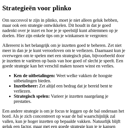
Strategieën voor plinko
Om succesvol te zijn in plinko, moet je niet alleen geluk hebben,
maar ook een strategie ontwikkelen. Dit houdt in dat je goed
nadenkt over je inzet en hoe je je speelstijl kunt afstemmen op je
doelen. Hier zijn enkele tips om je winkansen te vergroten:
Allereerst is het belangrijk om je inzetten goed te beheren. Zet niet
meer in dan je je kunt veroorloven om te verliezen. Daarnaast kun je
overwegen om te spelen met een strategisch plan, bijvoorbeeld door
je inzetten te variëren op basis van hoe goed of slecht je speelt. Een
goede strategie kan het verschil maken tussen winst en verlies.
Ken de uitbetalingen:
Weet welke vakken de hoogste
uitbetalingen bieden.
Inzetbeheer:
Zet altijd een bedrag dat je bereid bent te
verliezen.
Strategisch spelen:
Varieer je inzetten naargelang je
prestaties.
Een andere strategie is om je focus te leggen op de bal onderaan het
bord. Als je zich concentreert op waar de bal waarschijnlijk zal
vallen, kun je hoger inzetten op bepaalde vakken. Natuurlijk blijft
geluk een factor, maar met een goede strategie kun je je kansen