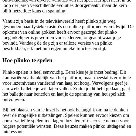
loop der jaren verschillende evoluties doorgemaakt, maar de kern
blijft hetzelfde: kans en spanning.
Vanuit zijn basis in de televisiewereld heeft plinko zijn weg
gevonden naar fysieke casino’s en online platformen wereldwijd. De
opkomst van online gokken heeft ervoor gezorgd dat plinko
toegankelijker is geworden voor iedereen, ongeacht waar je je
bevindt. Vandaag de dag zijn er talloze versies van plinko
beschikbaar, elk met hun eigen unieke functies en stijl.
Hoe plinko te spelen
Plinko spelen is heel eenvoudig. Eerst kies je je inzet bedrag. Dit
kan variëren afhankelijk van het platform, maar meestal is er ruimte
voor inzetniveaus variërend van laag tot hoog. Vervolgens geef je
aan welk balletje je wilt laten vallen. Zodra je dit hebt gedaan, gaat
het balletje naar beneden en laat je de spanning van het spel zich
ontvouwen.
Bij het plaatsen van je inzet is het ook belangrijk om na te denken
over de mogelijke uitbetalingen. Spelers kunnen ervoor kiezen om
conservatief te spelen met lagere inzetten of risico’s te nemen voor
hogere potentiële winsten. Deze keuzes maken plinko uitdagend en
interessant.