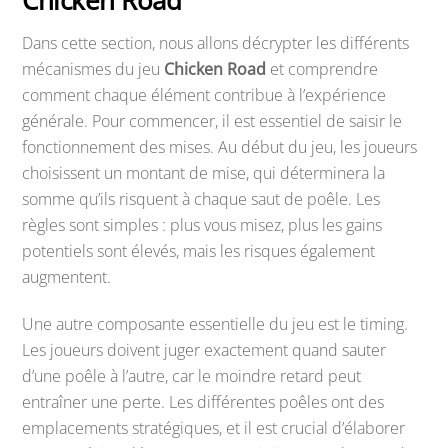
Chicken Road
Dans cette section, nous allons décrypter les différents
mécanismes du jeu
Chicken Road
et comprendre
comment chaque élément contribue à l’expérience
générale. Pour commencer, il est essentiel de saisir le
fonctionnement des mises. Au début du jeu, les joueurs
choisissent un montant de mise, qui déterminera la
somme qu’ils risquent à chaque saut de poêle. Les
règles sont simples : plus vous misez, plus les gains
potentiels sont élevés, mais les risques également
augmentent.
Une autre composante essentielle du jeu est le timing.
Les joueurs doivent juger exactement quand sauter
d’une poêle à l’autre, car le moindre retard peut
entraîner une perte. Les différentes poêles ont des
emplacements stratégiques, et il est crucial d’élaborer