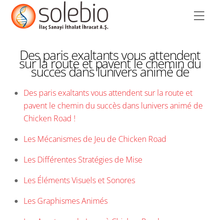
Skip
Men
to
content
Des paris exaltants vous attendent
sur la route et pavent le chemin du
succès dans lunivers animé de
Des paris exaltants vous attendent sur la route et
pavent le chemin du succès dans lunivers animé de
Chicken Road !
Les Mécanismes de Jeu de Chicken Road
Les Différentes Stratégies de Mise
Les Éléments Visuels et Sonores
Les Graphismes Animés