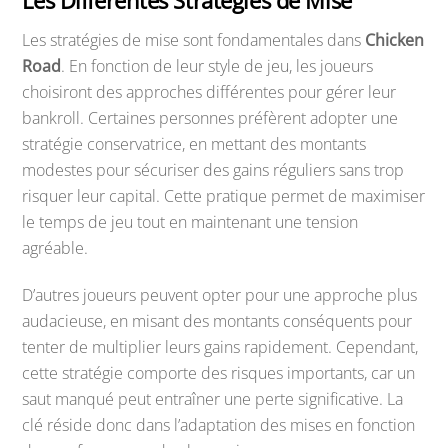
Les Différentes Stratégies de Mise
Les stratégies de mise sont fondamentales dans
Chicken
Road
. En fonction de leur style de jeu, les joueurs
choisiront des approches différentes pour gérer leur
bankroll. Certaines personnes préfèrent adopter une
stratégie conservatrice, en mettant des montants
modestes pour sécuriser des gains réguliers sans trop
risquer leur capital. Cette pratique permet de maximiser
le temps de jeu tout en maintenant une tension
agréable.
D’autres joueurs peuvent opter pour une approche plus
audacieuse, en misant des montants conséquents pour
tenter de multiplier leurs gains rapidement. Cependant,
cette stratégie comporte des risques importants, car un
saut manqué peut entraîner une perte significative. La
clé réside donc dans l’adaptation des mises en fonction