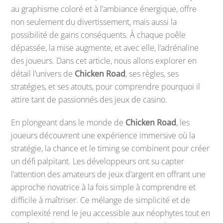
au graphisme coloré et à l’ambiance énergique, offre
non seulement du divertissement, mais aussi la
possibilité de gains conséquents. À chaque poêle
dépassée, la mise augmente, et avec elle, l’adrénaline
des joueurs. Dans cet article, nous allons explorer en
détail l’univers de
Chicken Road
, ses règles, ses
stratégies, et ses atouts, pour comprendre pourquoi il
attire tant de passionnés des jeux de casino.
En plongeant dans le monde de
Chicken Road
, les
joueurs découvrent une expérience immersive où la
stratégie, la chance et le timing se combinent pour créer
un défi palpitant. Les développeurs ont su capter
l’attention des amateurs de jeux d’argent en offrant une
approche novatrice à la fois simple à comprendre et
difficile à maîtriser. Ce mélange de simplicité et de
complexité rend le jeu accessible aux néophytes tout en