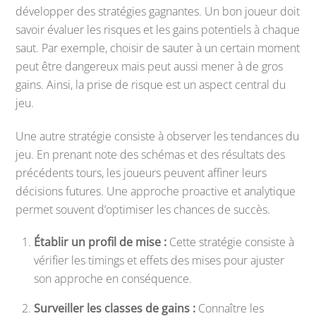
développer des stratégies gagnantes. Un bon joueur doit
savoir évaluer les risques et les gains potentiels à chaque
saut. Par exemple, choisir de sauter à un certain moment
peut être dangereux mais peut aussi mener à de gros
gains. Ainsi, la prise de risque est un aspect central du
jeu.
Une autre stratégie consiste à observer les tendances du
jeu. En prenant note des schémas et des résultats des
précédents tours, les joueurs peuvent affiner leurs
décisions futures. Une approche proactive et analytique
permet souvent d’optimiser les chances de succès.
Établir un profil de mise :
Cette stratégie consiste à
vérifier les timings et effets des mises pour ajuster
son approche en conséquence.
Surveiller les classes de gains :
Connaître les