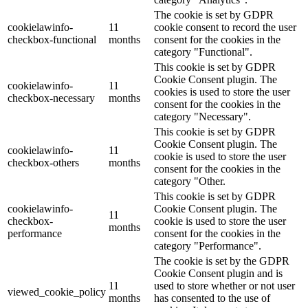
The cookie is set by GDPR
cookielawinfo-
11
cookie consent to record the user
checkbox-functional
months
consent for the cookies in the
category "Functional".
This cookie is set by GDPR
Cookie Consent plugin. The
cookielawinfo-
11
cookies is used to store the user
checkbox-necessary
months
consent for the cookies in the
category "Necessary".
This cookie is set by GDPR
Cookie Consent plugin. The
cookielawinfo-
11
cookie is used to store the user
checkbox-others
months
consent for the cookies in the
category "Other.
This cookie is set by GDPR
cookielawinfo-
Cookie Consent plugin. The
11
checkbox-
cookie is used to store the user
months
performance
consent for the cookies in the
category "Performance".
The cookie is set by the GDPR
Cookie Consent plugin and is
11
used to store whether or not user
viewed_cookie_policy
months
has consented to the use of