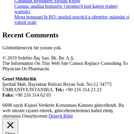
Canadian Beginners Should Know
Casinia: analiza bonusów i promocji pod kątem realnej
wartości
Mega bonusuri în RO: analiză practică a ofertelor, rulajului și
valorii reale
Recent Comments
Görüntülenecek bir yorum yok.
© 2019 Solebio İlaç San. İth. İhr. A.Ş.
The Information On This Web Site Cannot Replace Consulting To
Physician Or Pharmacist.
Genel Müdürlük
Şerifali Mah. Bayraktar Bulvarı Beyan Sok. No:12 34775
ÜMRANİYE/İSTANBUL
Tel.:
+90 216 314 23 23
Faks:
+90 216 314 62 65
6698 sayılı Kişisel Verilerin Korunması Kanunu güncellendi. Bu
web sitesini ziyaret ederek, güncellemelerimizi kabul etmiş
olursunuz.
Onaylıyorum
Detaylı Bilgi
Close