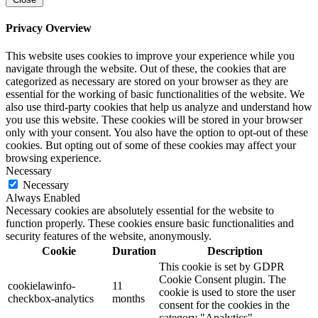
Privacy Overview
This website uses cookies to improve your experience while you
navigate through the website. Out of these, the cookies that are
categorized as necessary are stored on your browser as they are
essential for the working of basic functionalities of the website. We
also use third-party cookies that help us analyze and understand how
you use this website. These cookies will be stored in your browser
only with your consent. You also have the option to opt-out of these
cookies. But opting out of some of these cookies may affect your
browsing experience.
Necessary
Necessary
Always Enabled
Necessary cookies are absolutely essential for the website to
function properly. These cookies ensure basic functionalities and
security features of the website, anonymously.
Cookie
Duration
Description
This cookie is set by GDPR
Cookie Consent plugin. The
cookielawinfo-
11
cookie is used to store the user
checkbox-analytics
months
consent for the cookies in the
category "Analytics".