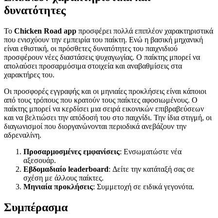
δυνατότητες
Το
Chicken Road app
προσφέρει πολλά επιπλέον χαρακτηριστικά
που ενισχύουν την εμπειρία του παίκτη. Ενώ η βασική μηχανική
είναι εθιστική, οι πρόσθετες δυνατότητες του παιχνιδιού
προσφέρουν νέες διαστάσεις ψυχαγωγίας. Ο παίκτης μπορεί να
απολαύσει προσαρμόσιμα στοιχεία και αναβαθμίσεις στα
χαρακτήρες του.
Οι προσφορές εγγραφής και οι μηνιαίες προκλήσεις είναι κάποιοι
από τους τρόπους που κρατούν τους παίκτες αφοσιωμένους. Ο
παίκτης μπορεί να κερδίσει μια σειρά εικονικών επιβραβεύσεων
και να βελτιώσει την απόδοσή του στο παιχνίδι. Την ίδια στιγμή, οι
διαγωνισμοί που διοργανώνονται περιοδικά ανεβάζουν την
αδρεναλίνη.
Προσαρμοσμένες εμφανίσεις
: Ενσωματώστε νέα
αξεσουάρ.
Εβδομαδιαίο leaderboard
: Δείτε την κατάταξή σας σε
σχέση με άλλους παίκτες.
Μηνιαία προκλήσεις
: Συμμετοχή σε ειδικά γεγονότα.
Συμπέρασμα