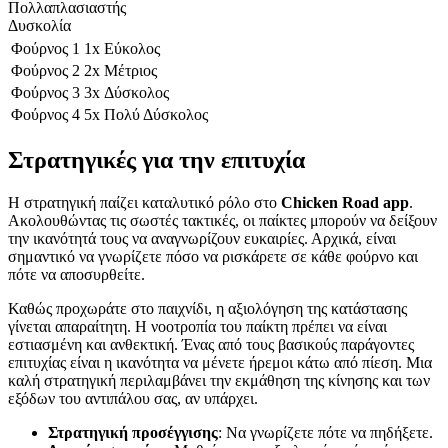
Πολλαπλασιαστής
Δυσκολία
Φούρνος 1
1x
Εύκολος
Φούρνος 2
2x
Μέτριος
Φούρνος 3
3x
Δύσκολος
Φούρνος 4
5x
Πολύ Δύσκολος
Στρατηγικές για την επιτυχία
Η στρατηγική παίζει καταλυτικό ρόλο στο
Chicken Road app
.
Ακολουθώντας τις σωστές τακτικές, οι παίκτες μπορούν να δείξουν
την ικανότητά τους να αναγνωρίζουν ευκαιρίες. Αρχικά, είναι
σημαντικό να γνωρίζετε πόσο να ρισκάρετε σε κάθε φούρνο και
πότε να αποσυρθείτε.
Καθώς προχωράτε στο παιχνίδι, η αξιολόγηση της κατάστασης
γίνεται απαραίτητη. Η νοοτροπία του παίκτη πρέπει να είναι
εστιασμένη και ανθεκτική. Ένας από τους βασικούς παράγοντες
επιτυχίας είναι η ικανότητα να μένετε ήρεμοι κάτω από πίεση. Μια
καλή στρατηγική περιλαμβάνει την εκμάθηση της κίνησης και των
εξόδων του αντιπάλου σας, αν υπάρχει.
Στρατηγική προσέγγισης
: Να γνωρίζετε πότε να πηδήξετε.