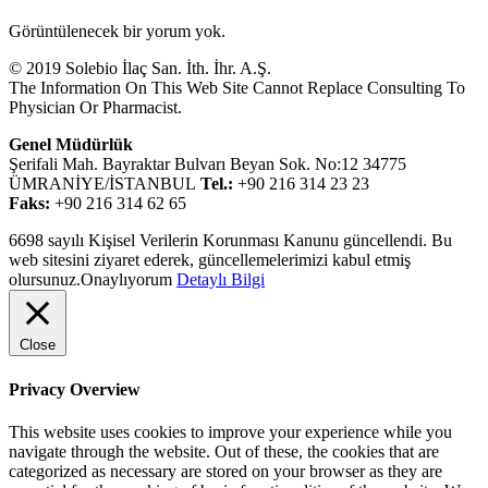
Görüntülenecek bir yorum yok.
© 2019 Solebio İlaç San. İth. İhr. A.Ş.
The Information On This Web Site Cannot Replace Consulting To
Physician Or Pharmacist.
Genel Müdürlük
Şerifali Mah. Bayraktar Bulvarı Beyan Sok. No:12 34775
ÜMRANİYE/İSTANBUL
Tel.:
+90 216 314 23 23
Faks:
+90 216 314 62 65
6698 sayılı Kişisel Verilerin Korunması Kanunu güncellendi. Bu
web sitesini ziyaret ederek, güncellemelerimizi kabul etmiş
olursunuz.
Onaylıyorum
Detaylı Bilgi
Close
Privacy Overview
This website uses cookies to improve your experience while you
navigate through the website. Out of these, the cookies that are
categorized as necessary are stored on your browser as they are