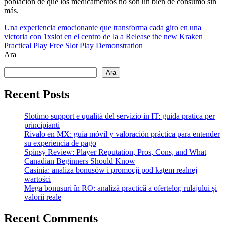
población de que los medicamentos no son un bien de consumo sin
más.
Una experiencia emocionante que transforma cada giro en una
victoria con 1xslot en el centro de la a
Release the new Kraken
Practical Play Free Slot Play Demonstration
Ara
Ara
Recent Posts
Slotimo support e qualità del servizio in IT: guida pratica per
principianti
Rivalo en MX: guía móvil y valoración práctica para entender
su experiencia de pago
Spinsy Review: Player Reputation, Pros, Cons, and What
Canadian Beginners Should Know
Casinia: analiza bonusów i promocji pod kątem realnej
wartości
Mega bonusuri în RO: analiză practică a ofertelor, rulajului și
valorii reale
Recent Comments