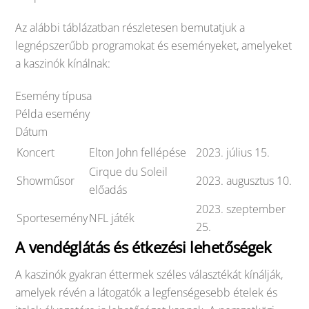
Az alábbi táblázatban részletesen bemutatjuk a
legnépszerűbb programokat és eseményeket, amelyeket
a kaszinók kínálnak:
Esemény típusa
Példa esemény
Dátum
Koncert
Elton John fellépése
2023. július 15.
Cirque du Soleil
Showműsor
2023. augusztus 10.
előadás
2023. szeptember
Sportesemény
NFL játék
25.
A vendéglátás és étkezési lehetőségek
A kaszinók gyakran éttermek széles választékát kínálják,
amelyek révén a látogatók a legfenségesebb ételek és