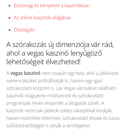
Biztonság és kényelem a kaszinókban
Az online kaszinók világában
Összegzés
A szórakozás új dimenziója vár rád,
ahol a vegas kaszinó lenyűgöző
lehetőségeit élvezheted!
A
vegas kaszinó
nem csupán egy hely, ahol a játékosok
szerencséjüket próbálhatják ki, hanem egy igazi
szórakoztató központ is. Las Vegas városában található
kaszinók világszerte módszereik és szórakoztató
programjaik révén elnyerték a látogatók szívét. A
kaszinók nemcsak játékok széles választékát kínálják,
hanem különféle éttermek, szórakoztató showk és luxus
szálláslehetőségek is várják a vendégeket.