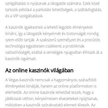
szolgáltatást is nyújtanak a látogatók számára. Ezek közé
tartozik például a parkolási lehetőségek, a szállásfoglalás,
és a VIP szolgáltatások.
A kaszinók igyekeznek a lehető legjobb élményeket
kínálni, így a látogatók kényelmét és biztonságát mindig
szem előtt tartják. A szakszerű személyzet és a precíziós
technológia együttesen csökkenti a problémák
valószínűségét, ezáltal a vendégek nyugodtan élhiszik át a
kaszinók izgalmait.
Az online kaszinók világában
A Vegas kaszinók nemcsak a hagyományos, szárazföldi
élményeket kínálják, hanem az online platformokon is
elérhetők. Az online kaszinók lehetővé teszik, hogy a
játékosok otthon, kényelmesen élvezeteket nyújtsanak,
miközben a kaszinók szórakoztató elemeit élvezik. Az