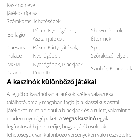
Kaszinó neve
Játékok típusa
Szórakozási lehetőségek
Póker, Nyerőgépek,
Showműsorok,
Bellagio
Asztali játékok
Éttermek
Caesars
Póker, Kártyajátékok,
Spa,
Palace
Nyerőgépek
Szórakozóhelyek
MGM
Nyerőgépek, Blackjack,
Színház, Koncertek
Grand
Roulette
A kaszinók különböző játékai
A legtöbb kaszinóban a játékok széles választéka
található, amely magában foglalja a klasszikus asztali
játékokat, mint például a blackjack és a rulett, valamint a
modern nyerőgépeket. A
vegas kaszinó
egyik
legfontosabb jellemzője, hogy a játékosoknak
lehetőségük van különböző versenyeken való részvételre