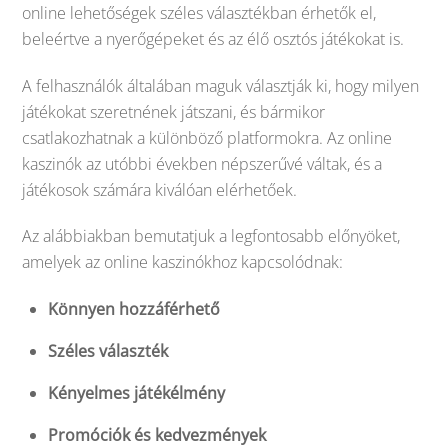
online lehetőségek széles választékban érhetők el,
beleértve a nyerőgépeket és az élő osztós játékokat is.
A felhasználók általában maguk választják ki, hogy milyen
játékokat szeretnének játszani, és bármikor
csatlakozhatnak a különböző platformokra. Az online
kaszinók az utóbbi években népszerűvé váltak, és a
játékosok számára kiválóan elérhetőek.
Az alábbiakban bemutatjuk a legfontosabb előnyöket,
amelyek az online kaszinókhoz kapcsolódnak:
Könnyen hozzáférhető
Széles választék
Kényelmes játékélmény
Promóciók és kedvezmények