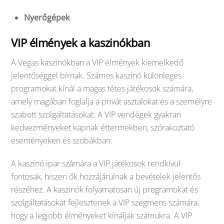
Nyerőgépek
VIP élmények a kaszinókban
A Vegas kaszinókban a VIP élmények kiemelkedő
jelentőséggel bírnak. Számos kaszinó különleges
programokat kínál a magas tétes játékosok számára,
amely magában foglalja a privát asztalokat és a személyre
szabott szolgáltatásokat. A VIP vendégek gyakran
kedvezményeket kapnak éttermekben, szórakoztató
eseményeken és szobákban.
A kaszinó ipar számára a VIP játékosok rendkívül
fontosak, hiszen ők hozzájárulnak a bevételek jelentős
részéhez. A kaszinók folyamatosan új programokat és
szolgáltatásokat fejlesztenek a VIP szegmens számára,
hogy a legjobb élményeket kínálják számukra. A VIP