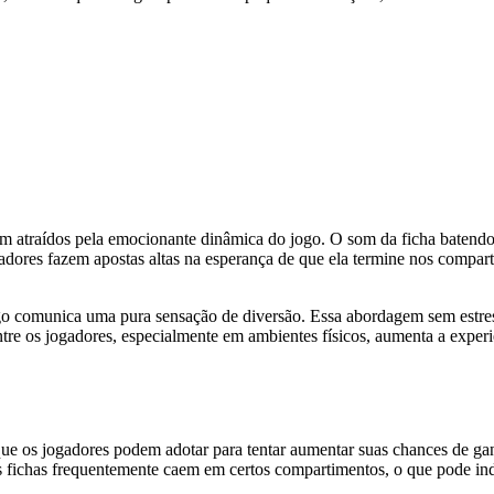
m atraídos pela emocionante dinâmica do jogo. O som da ficha batendo
gadores fazem apostas altas na esperança de que ela termine nos compa
jogo comunica uma pura sensação de diversão. Essa abordagem sem estre
entre os jogadores, especialmente em ambientes físicos, aumenta a exp
que os jogadores podem adotar para tentar aumentar suas chances de g
 as fichas frequentemente caem em certos compartimentos, o que pode in