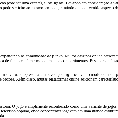
icha pode ser uma estratégia inteligente. Levando em consideração a var
o pode ser feito ao mesmo tempo, garantindo que o divertido aspecto d
e expandindo na comunidade de plinko. Muitos cassinos online oferecem
sica de fundo e até mesmo o tema dos compartimentos. Essa personaliza
as individuais representa uma evolução significativa no modo como as p
 opções. Além disso, muitas plataformas online adicionam característi
istória. O jogo é amplamente reconhecido como uma variante de jogos de
elevisão popular, onde concorrentes jogavam em uma grande estrutura
da.