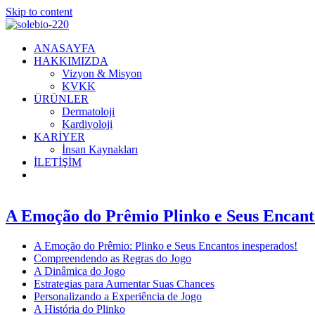
Skip to content
ANASAYFA
HAKKIMIZDA
Vizyon & Misyon
KVKK
ÜRÜNLER
Dermatoloji
Kardiyoloji
KARİYER
İnsan Kaynakları
İLETİŞİM
A Emoção do Prêmio Plinko e Seus Encant
A Emoção do Prêmio: Plinko e Seus Encantos inesperados!
Compreendendo as Regras do Jogo
A Dinâmica do Jogo
Estrategias para Aumentar Suas Chances
Personalizando a Experiência de Jogo
A História do Plinko