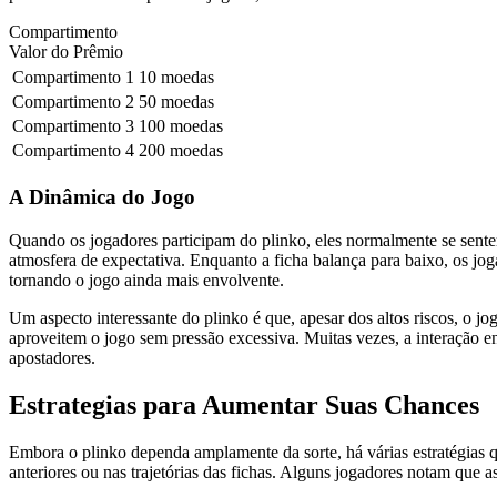
Compartimento
Valor do Prêmio
Compartimento 1
10 moedas
Compartimento 2
50 moedas
Compartimento 3
100 moedas
Compartimento 4
200 moedas
A Dinâmica do Jogo
Quando os jogadores participam do plinko, eles normalmente se sente
atmosfera de expectativa. Enquanto a ficha balança para baixo, os jo
tornando o jogo ainda mais envolvente.
Um aspecto interessante do plinko é que, apesar dos altos riscos, o 
aproveitem o jogo sem pressão excessiva. Muitas vezes, a interação 
apostadores.
Estrategias para Aumentar Suas Chances
Embora o plinko dependa amplamente da sorte, há várias estratégias 
anteriores ou nas trajetórias das fichas. Alguns jogadores notam que