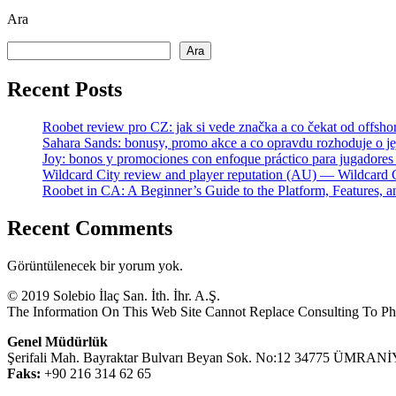
Ara
Ara
Recent Posts
Roobet review pro CZ: jak si vede značka a co čekat od offsho
Sahara Sands: bonusy, promo akce a co opravdu rozhoduje o je
Joy: bonos y promociones con enfoque práctico para jugadores
Wildcard City review and player reputation (AU) — Wildcard 
Roobet in CA: A Beginner’s Guide to the Platform, Features, an
Recent Comments
Görüntülenecek bir yorum yok.
© 2019 Solebio İlaç San. İth. İhr. A.Ş.
The Information On This Web Site Cannot Replace Consulting To Phy
Genel Müdürlük
Şerifali Mah. Bayraktar Bulvarı Beyan Sok. No:12 34775 ÜMR
Faks:
+90 216 314 62 65