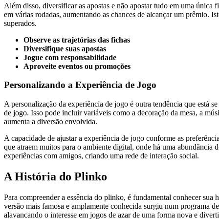
Além disso, diversificar as apostas e não apostar tudo em uma única f
em várias rodadas, aumentando as chances de alcançar um prêmio. Ist
superados.
Observe as trajetórias das fichas
Diversifique suas apostas
Jogue com responsabilidade
Aproveite eventos ou promoções
Personalizando a Experiência de Jogo
A personalização da experiência de jogo é outra tendência que está s
de jogo. Isso pode incluir variáveis como a decoração da mesa, a mú
aumenta a diversão envolvida.
A capacidade de ajustar a experiência de jogo conforme as preferênci
que atraem muitos para o ambiente digital, onde há uma abundância de
experiências com amigos, criando uma rede de interação social.
A História do Plinko
Para compreender a essência do plinko, é fundamental conhecer sua h
versão mais famosa e amplamente conhecida surgiu num programa de t
alavancando o interesse em jogos de azar de uma forma nova e diverti