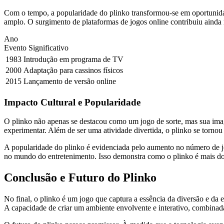
Com o tempo, a popularidade do plinko transformou-se em oportunidades
amplo. O surgimento de plataformas de jogos online contribuiu ainda
Ano
Evento Significativo
1983
Introdução em programa de TV
2000
Adaptação para cassinos físicos
2015
Lançamento de versão online
Impacto Cultural e Popularidade
O plinko não apenas se destacou como um jogo de sorte, mas sua ima
experimentar. Além de ser uma atividade divertida, o plinko se torno
A popularidade do plinko é evidenciada pelo aumento no número de jo
no mundo do entretenimento. Isso demonstra como o plinko é mais do
Conclusão e Futuro do Plinko
No final, o plinko é um jogo que captura a essência da diversão e da
A capacidade de criar um ambiente envolvente e interativo, combinada